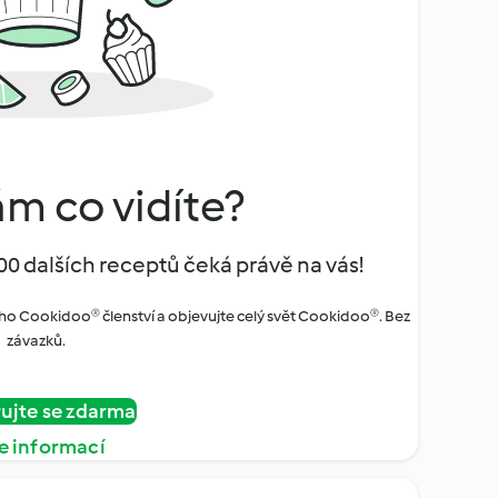
ám co vidíte?
00 dalších receptů čeká právě na vás!
ho Cookidoo® členství a objevujte celý svět Cookidoo®. Bez
závazků.
rujte se zdarma
e informací