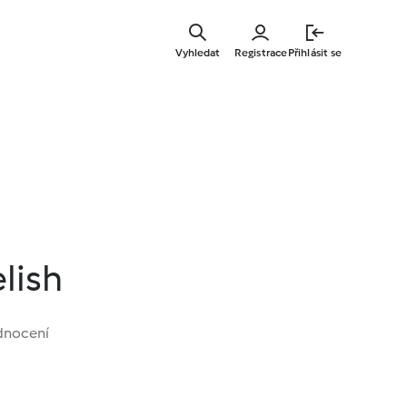
Přejít
k
Vyhledat
Registrace
Přihlásit se
hlavnímu
obsahu
lish
dnocení