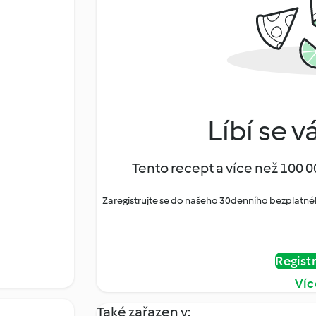
Líbí se v
Tento recept a více než 100 0
Zaregistrujte se do našeho 30denního bezplatné
Regist
Víc
Také zařazen v: