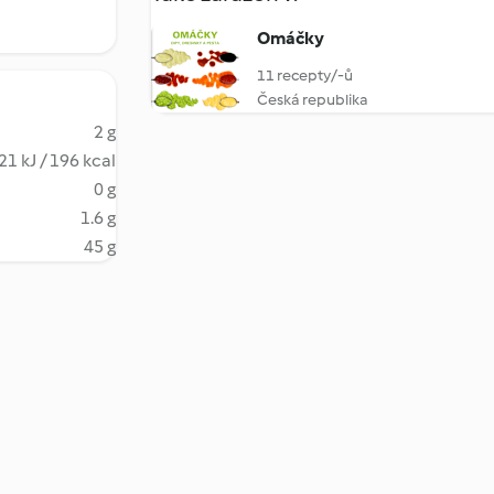
Omáčky
11 recepty/-ů
Česká republika
2 g
21 kJ / 196 kcal
0 g
1.6 g
45 g