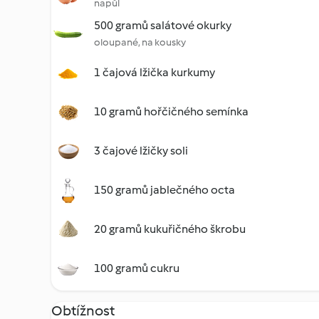
napůl
500 gramů salátové okurky
oloupané, na kousky
1 čajová lžička kurkumy
10 gramů hořčičného semínka
3 čajové lžičky soli
150 gramů jablečného octa
20 gramů kukuřičného škrobu
100 gramů cukru
Obtížnost