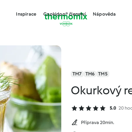
Inspirace
Cookidoo® členství
Nápověda
TM7
TM6
TM5
Okurkový re
5.0
20 ho
Příprava 20min.