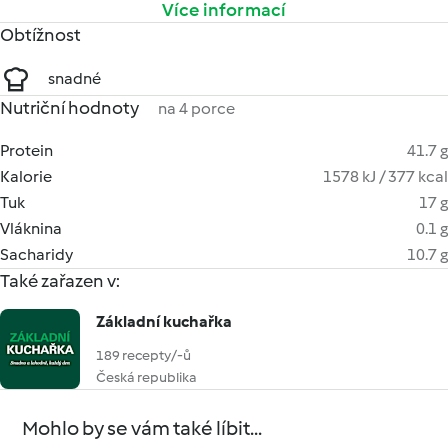
Více informací
Obtížnost
snadné
Nutriční hodnoty
na 4 porce
Protein
41.7 g
Kalorie
1578 kJ / 377 kcal
Tuk
17 g
Vláknina
0.1 g
Sacharidy
10.7 g
Také zařazen v:
Základní kuchařka
189 recepty/-ů
Česká republika
Mohlo by se vám také líbit...