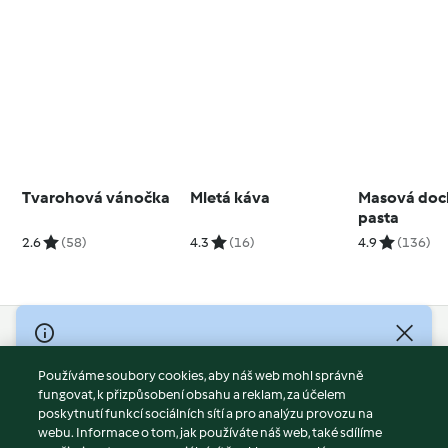
Tvarohová vánočka
Mletá káva
Masová doc
pasta
2.6
(58)
4.3
(16)
4.9
(136)
© Copyright 2026
Používáme soubory cookies, aby náš web mohl správně
Podmínky užívání
fungovat, k přizpůsobení obsahu a reklam, za účelem
Zásady ochrany osobních údajů
poskytnutí funkcí sociálních sítí a pro analýzu provozu na
Vyloučení odpovědnosti
webu. Informace o tom, jak používáte náš web, také sdílíme