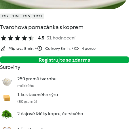
TM7
TM6
TM5
TM31
Tvarohová pomazánka s koprem
4.5
31 hodnocení
Příprava 5min.
Celkový 5min.
4 porce
Registrujte se zdarma
Suroviny
250 gramů tvarohu
měkkého
1 kus taveného sýru
(50 gramů)
2 čajové lžičky kopru, čerstvého