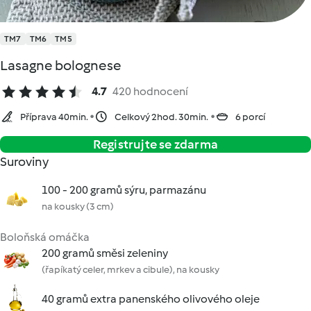
TM7
TM6
TM5
Lasagne bolognese
4.7
420 hodnocení
Příprava 40min.
Celkový 2hod. 30min.
6 porcí
Registrujte se zdarma
Suroviny
100 - 200 gramů sýru, parmazánu
na kousky (3 cm)
Boloňská omáčka
200 gramů směsi zeleniny
(řapíkatý celer, mrkev a cibule), na kousky
40 gramů extra panenského olivového oleje