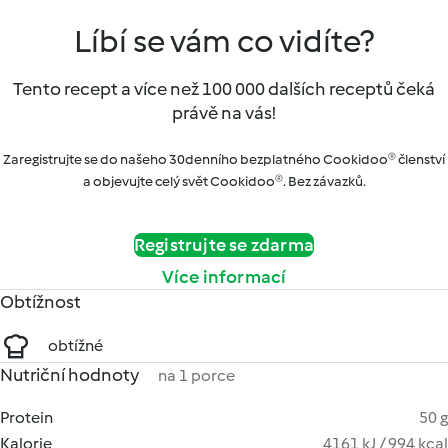
Líbí se vám co vidíte?
Tento recept a více než 100 000 dalších receptů čeká
právě na vás!
Zaregistrujte se do našeho 30denního bezplatného Cookidoo® členství
a objevujte celý svět Cookidoo®. Bez závazků.
Registrujte se zdarma
Více informací
Obtížnost
obtížné
Nutriční hodnoty
na 1 porce
Protein
50 g
Kalorie
4161 kJ / 994 kcal