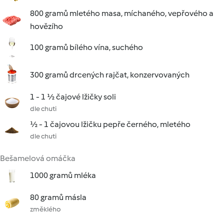
800 gramů mletého masa, míchaného, vepřového a
hovězího
100 gramů bílého vína, suchého
300 gramů drcených rajčat, konzervovaných
1 - 1 ½ čajové lžičky soli
dle chuti
½ - 1 čajovou lžičku pepře černého, mletého
dle chuti
Bešamelová omáčka
1000 gramů mléka
80 gramů másla
změklého