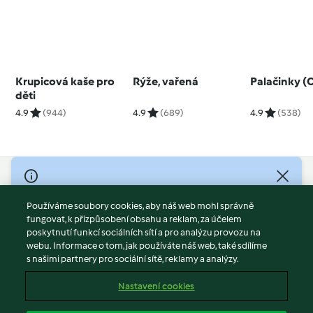
Krupicová kaše pro
Rýže, vařená
Palačinky (
děti
4.9
(944)
4.9
(689)
4.9
(538)
© Copyright 2026
Používáme soubory cookies, aby náš web mohl správně
Podmínky užívání
fungovat, k přizpůsobení obsahu a reklam, za účelem
Zásady ochrany osobních údajů
poskytnutí funkcí sociálních sítí a pro analýzu provozu na
Vyloučení odpovědnosti
webu. Informace o tom, jak používáte náš web, také sdílíme
s našimi partnery pro sociální sítě, reklamy a analýzy.
Tiráž
Soubory cookies
Nastavení cookies
Obsah zprávy