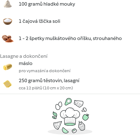
100 gramů hladké mouky
1 čajová lžička soli
1 - 2 špetky muškátového oříšku, strouhaného
Lasagne a dokončení
máslo
pro vymazání a dokončení
250 gramů těstovin, lasagní
cca 12 plátů (10 cm x 20 cm)