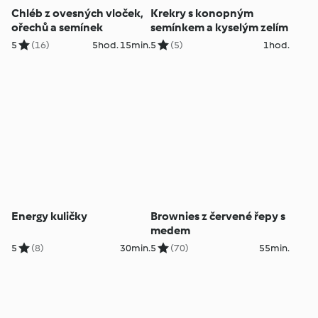
Chléb z ovesných vloček,
Krekry s konopným
ořechů a semínek
semínkem a kyselým zelím
5
(16)
5hod. 15min.
5
(5)
1hod.
Energy kuličky
Brownies z červené řepy s
medem
5
(8)
30min.
5
(70)
55min.