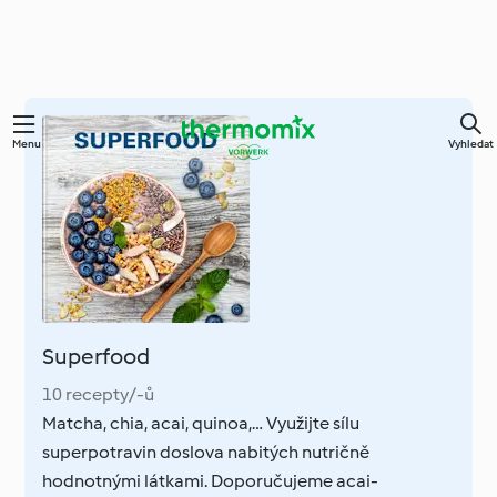
Přejít
Menu
Vyhledat
k
hlavnímu
obsahu
Superfood
10 recepty/-ů
Matcha, chia, acai, quinoa,… Využijte sílu
superpotravin doslova nabitých nutričně
hodnotnými látkami. Doporučujeme acai-