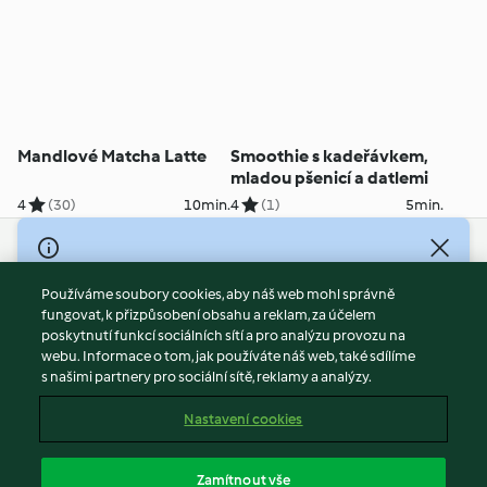
Mandlové Matcha Latte
Smoothie s kadeřávkem,
mladou pšenicí a datlemi
4
(30)
10min.
4
(1)
5min.
© Copyright 2026
Používáme soubory cookies, aby náš web mohl správně
Podmínky užívání
fungovat, k přizpůsobení obsahu a reklam, za účelem
Zásady ochrany osobních údajů
poskytnutí funkcí sociálních sítí a pro analýzu provozu na
Vyloučení odpovědnosti
webu. Informace o tom, jak používáte náš web, také sdílíme
s našimi partnery pro sociální sítě, reklamy a analýzy.
Tiráž
Soubory cookies
Nastavení cookies
Obsah zprávy
Odstoupit od smlouvy
Zamítnout vše