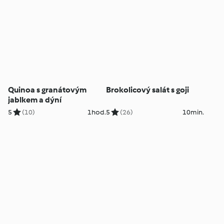
Quinoa s granátovým
Brokolicový salát s goji
jablkem a dýní
5
(10)
1hod.
5
(26)
10min.