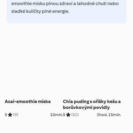
smoothie misku plnou zdraví a lahodné chuti nebo
sladké kuličky plné energie.
Acai-smoothie miska
Chia puding s oříšky kešu a
borůvkovými povidly
5
(9)
10min.
5
(52)
2hod. 15min.