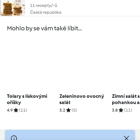
11 recepty/-ů
Česká republika
Mohlo by se vám také líbit...
Tolary s lískovými
Zeleninovo ovocný
Zimní salát s
oříšky
salát
pohankou a
růžičkovou 
4.9
(11)
3.2
(5)
3.8
(11)