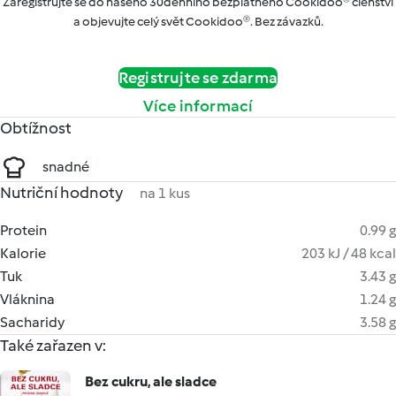
Zaregistrujte se do našeho 30denního bezplatného Cookidoo® členství
a objevujte celý svět Cookidoo®. Bez závazků.
Registrujte se zdarma
Více informací
Obtížnost
snadné
Nutriční hodnoty
na 1 kus
Protein
0.99 g
Kalorie
203 kJ / 48 kcal
Tuk
3.43 g
Vláknina
1.24 g
Sacharidy
3.58 g
Také zařazen v:
Bez cukru, ale sladce