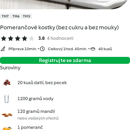
TM7
TM6
TM5
Pomerančové kostky (bez cukru a bez mouky)
3.8
4 hodnocení
Příprava 10min.
Celkový 1hod. 45min.
40 kusů
Registrujte se zdarma
Suroviny
20 kusů datlí, bez pecek
1200 gramů vody
120 gramů mandlí
nebo vlašských ořechů
1 pomeranč