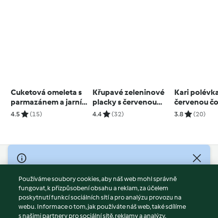
Cuketová omeleta s
Křupavé zeleninové
Kari polévka
parmazánem a jarní
placky s červenou
červenou č
cibulkou
řepou
batáty
4.5
(15)
4.4
(32)
3.8
(20)
© Copyright 2026
Používáme soubory cookies, aby náš web mohl správně
Podmínky užívání
fungovat, k přizpůsobení obsahu a reklam, za účelem
Zásady ochrany osobních údajů
poskytnutí funkcí sociálních sítí a pro analýzu provozu na
Vyloučení odpovědnosti
webu. Informace o tom, jak používáte náš web, také sdílíme
s našimi partnery pro sociální sítě, reklamy a analýzy.