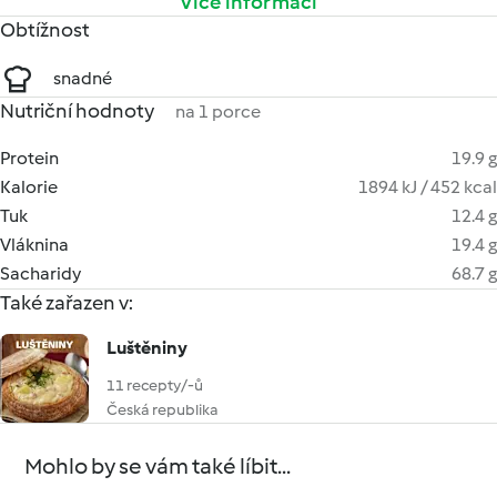
Více informací
Obtížnost
snadné
Nutriční hodnoty
na 1 porce
Protein
19.9 g
Kalorie
1894 kJ / 452 kcal
Tuk
12.4 g
Vláknina
19.4 g
Sacharidy
68.7 g
Také zařazen v:
Luštěniny
11 recepty/-ů
Česká republika
Mohlo by se vám také líbit...