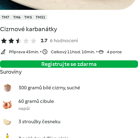
TM7
TM6
TM5
TM31
Cizrnové karbanátky
2.7
6 hodnocení
Příprava 45min.
Celkový 11hod. 10min.
4 porce
Registrujte se zdarma
Suroviny
300 gramů bílé cizrny, suché
60 gramů cibule
napůl
3 stroužky česneku