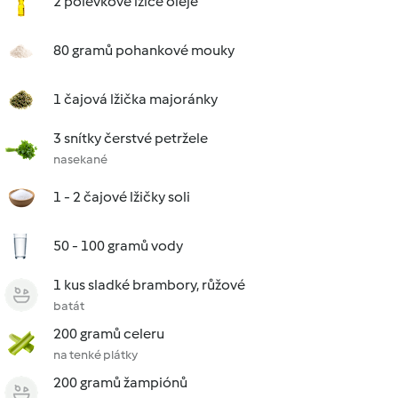
2 polévkové lžíce oleje
80 gramů pohankové mouky
1 čajová lžička majoránky
3 snítky čerstvé petržele
nasekané
1 - 2 čajové lžičky soli
50 - 100 gramů vody
1 kus sladké brambory, růžové
batát
200 gramů celeru
na tenké plátky
200 gramů žampiónů