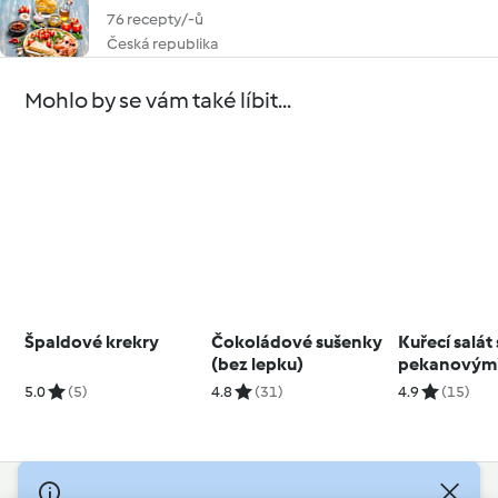
76 recepty/-ů
Česká republika
Mohlo by se vám také líbit...
Špaldové krekry
Čokoládové sušenky
Kuřecí salát 
(bez lepku)
pekanovými
medem
5.0
(5)
4.8
(31)
4.9
(15)