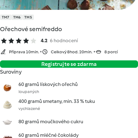
TM7
TM6
TM5
Ořechové semifreddo
4.2
6 hodnocení
Příprava 10min.
Celkový 8hod. 20min.
8 porcí
Registrujte se zdarma
Suroviny
60 gramů lískových ořechů
loupaných
400 gramů smetany, min. 33 % tuku
vychlazené
80 gramů moučkového cukru
60 gramů mléčné čokolády