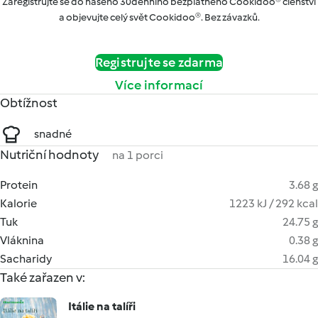
Zaregistrujte se do našeho 30denního bezplatného Cookidoo® členství
a objevujte celý svět Cookidoo®. Bez závazků.
Registrujte se zdarma
Více informací
Obtížnost
snadné
Nutriční hodnoty
na 1 porci
Protein
3.68 g
Kalorie
1223 kJ / 292 kcal
Tuk
24.75 g
Vláknina
0.38 g
Sacharidy
16.04 g
Také zařazen v:
Itálie na talíři