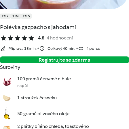
TM7
TM6
TM5
Polévka gazpacho s jahodami
4.8
4 hodnocení
Příprava 15min.
Celkový 40min.
4 porce
Registrujte se zdarma
Suroviny
100 gramů červené cibule
napůl
1 stroužek česneku
50 gramů olivového oleje
2 plátky bílého chleba, toastového