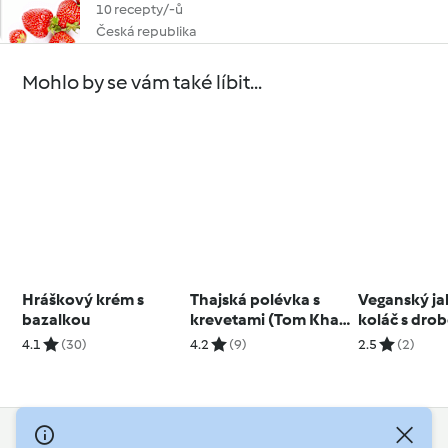
10 recepty/-ů
Česká republika
Mohlo by se vám také líbit...
Hráškový krém s
Thajská polévka s
Veganský ja
bazalkou
krevetami (Tom Kha
koláč s dro
Goong)
4.1
(30)
4.2
(9)
2.5
(2)
© Copyright 2026