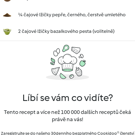
¼ čajové lžičky pepře, černého, čerstvě umletého
2 čajové lžičky bazalkového pesta (volitelně)
Líbí se vám co vidíte?
Tento recept a více než 100 000 dalších receptů čeká
právě na vás!
Zaregistrujte se do našeho 30denního bezplatného Cookidoo® členství