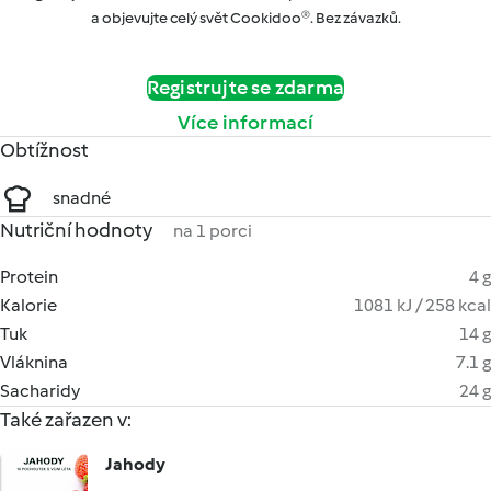
a objevujte celý svět Cookidoo®. Bez závazků.
Registrujte se zdarma
Více informací
Obtížnost
snadné
Nutriční hodnoty
na 1 porci
Protein
4 g
Kalorie
1081 kJ / 258 kcal
Tuk
14 g
Vláknina
7.1 g
Sacharidy
24 g
Také zařazen v:
Jahody