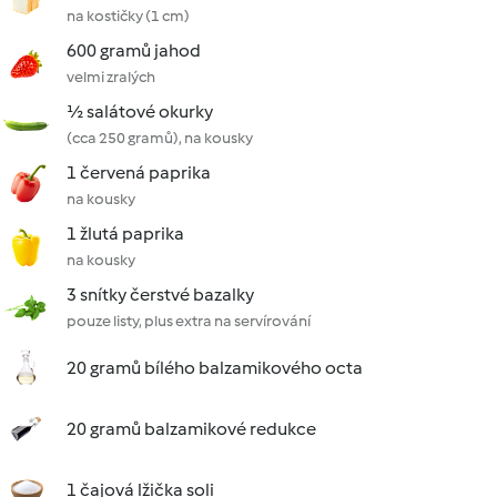
na kostičky (1 cm)
600 gramů jahod
velmi zralých
½ salátové okurky
(cca 250 gramů), na kousky
1 červená paprika
na kousky
1 žlutá paprika
na kousky
3 snítky čerstvé bazalky
pouze listy, plus extra na servírování
20 gramů bílého balzamikového octa
20 gramů balzamikové redukce
1 čajová lžička soli