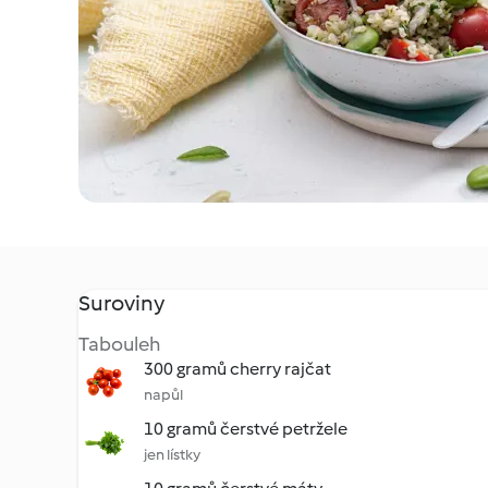
Suroviny
Tabouleh
300 gramů cherry rajčat
napůl
10 gramů čerstvé petržele
jen lístky