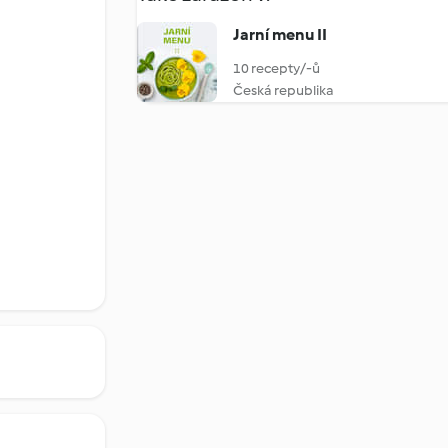
Jarní menu II
10 recepty/-ů
Česká republika