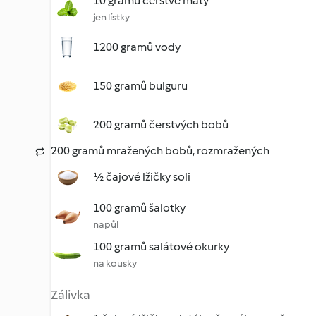
10 gramů čerstvé máty
jen lístky
1200 gramů vody
150 gramů bulguru
200 gramů čerstvých bobů
200 gramů mražených bobů, rozmražených
½ čajové lžičky soli
100 gramů šalotky
napůl
100 gramů salátové okurky
na kousky
Zálivka