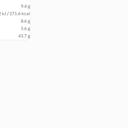
9.4 g
 kJ / 271.6 kcal
8.6 g
5.6 g
43.7 g