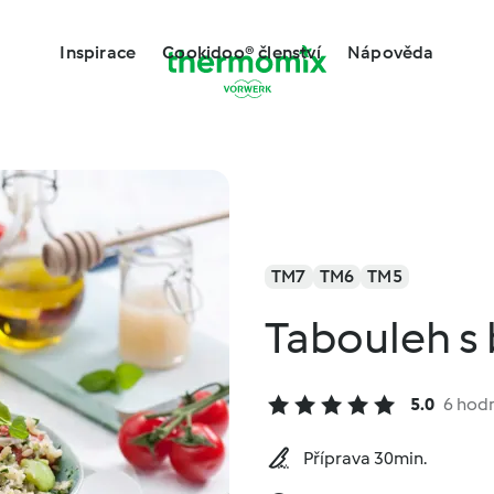
Inspirace
Cookidoo® členství
Nápověda
TM7
TM6
TM5
Tabouleh s
5.0
6 hod
Příprava 30min.