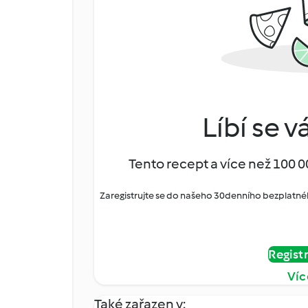
Líbí se v
Tento recept a více než 100 0
Zaregistrujte se do našeho 30denního bezplatné
Regist
Víc
Také zařazen v: