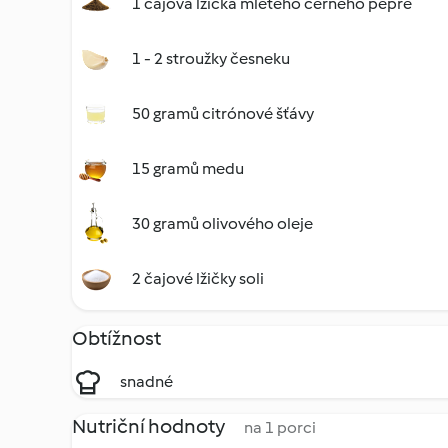
1 čajová lžička mletého černého pepře
1 - 2 stroužky česneku
50 gramů citrónové šťávy
15 gramů medu
30 gramů olivového oleje
2 čajové lžičky soli
Obtížnost
snadné
Nutriční hodnoty
na 1 porci