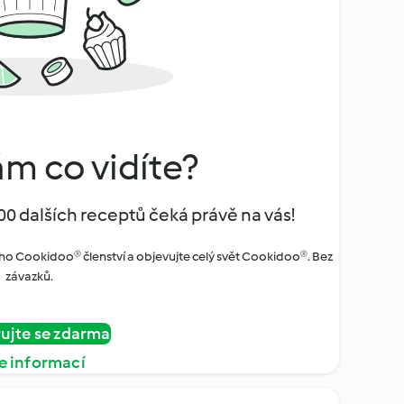
ám co vidíte?
00 dalších receptů čeká právě na vás!
ho Cookidoo® členství a objevujte celý svět Cookidoo®. Bez
závazků.
rujte se zdarma
e informací