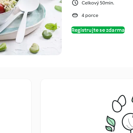
Celkový 50min.
4 porce
Registrujte se zdarma