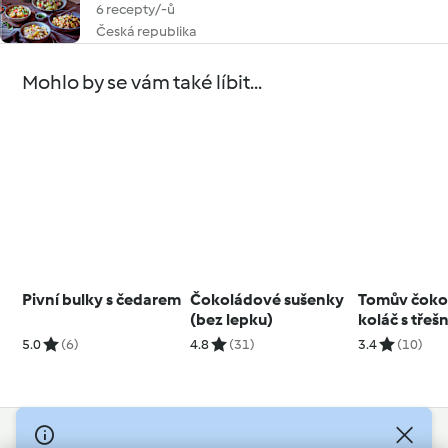
6 recepty/-ů
Česká republika
Mohlo by se vám také líbit...
Pivní bulky s čedarem
Čokoládové sušenky
Tomův čoko
(bez lepku)
koláč s třeš
5.0
(6)
4.8
(31)
3.4
(10)
© Copyright 2026