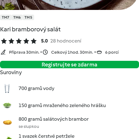
TM7
TM6
TM5
Kari bramborový salát
5.0
28 hodnocení
Příprava 30min.
Celkový 1hod. 30min.
6 porcí
Registrujte se zdarma
Suroviny
700 gramů vody
150 gramů mraženého zeleného hrášku
800 gramů salátových brambor
se slupkou
1 svazek čerstvé petržele