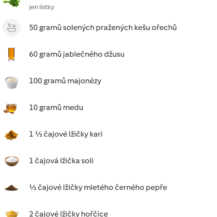
jen lístky
50 gramů solených pražených kešu ořechů
60 gramů jablečného džusu
100 gramů majonézy
10 gramů medu
1 ½ čajové lžičky kari
1 čajová lžička soli
½ čajové lžičky mletého černého pepře
2 čajové lžičky hořčice