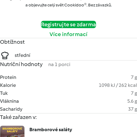
a objevujte celý svět Cookidoo®. Bez závazků.
Registrujte se zdarma
Více informací
Obtížnost
střední
Nutriční hodnoty
na 1 porci
Protein
7 g
Kalorie
1098 kJ / 262 kcal
Tuk
7 g
Vláknina
5.6 g
Sacharidy
37 g
Také zařazen v:
Bramborové saláty