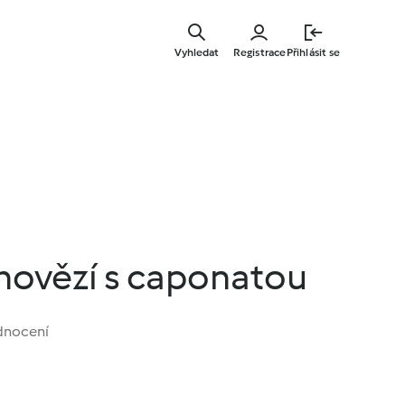
Přejít
k
Vyhledat
Registrace
Přihlásit se
hlavnímu
obsahu
hovězí s caponatou
dnocení