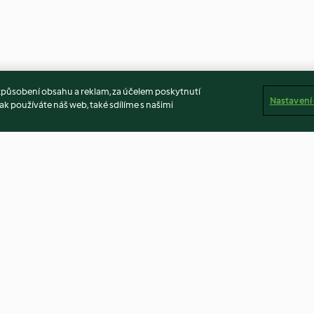
způsobení obsahu a reklam, za účelem poskytnutí
Nastavení
ak používáte náš web, také sdílíme s našimi
mové krůtí s
Restovaný lilek (200 gramů)
Restované kostk
masa
5.0
(1)
4.7
(6)