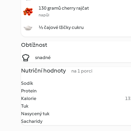
130 gramů cherry rajčat
napůl
½ čajové lžičky cukru
Obtížnost
snadné
Nutriční hodnoty
na 1 porci
Sodík
Protein
Kalorie
13
Tuk
Nasycený tuk
Sacharidy