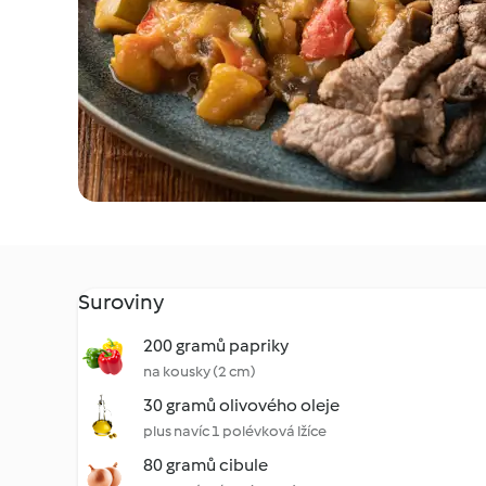
Suroviny
200 gramů papriky
na kousky (2 cm)
30 gramů olivového oleje
plus navíc 1 polévková lžíce
80 gramů cibule