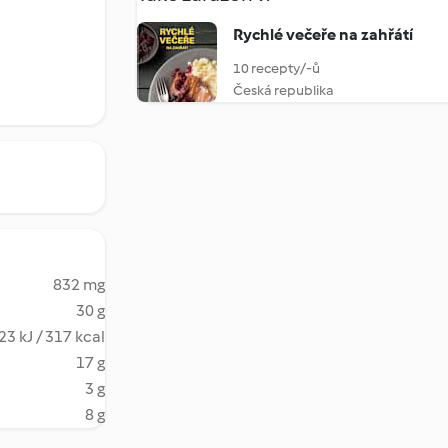
Rychlé večeře na zahřátí
10 recepty/-ů
Česká republika
832 mg
30 g
23 kJ / 317 kcal
17 g
3 g
8 g