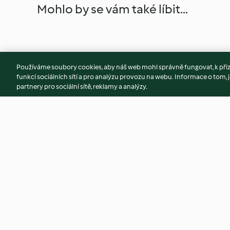
Mohlo by se vám také líbit...
Používáme soubory cookies, aby náš web mohl správně fungovat, k při
funkcí sociálních sítí a pro analýzu provozu na webu. Informace o tom, j
partnery pro sociální sítě, reklamy a analýzy.
Pražma s cherry rajčaty a
Pomalu vařené kré
bramborovým pyré
houbami
4.6
(27)
4.8
(31)