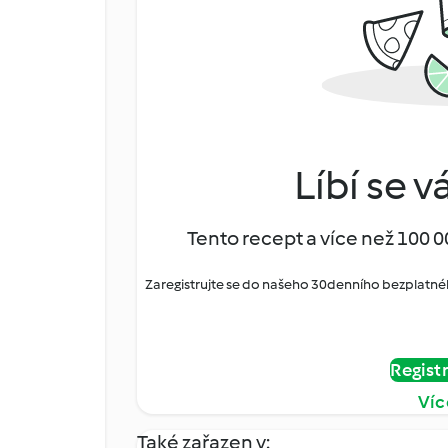
Líbí se v
Tento recept a více než 100 0
Zaregistrujte se do našeho 30denního bezplatné
Regist
Víc
Také zařazen v: