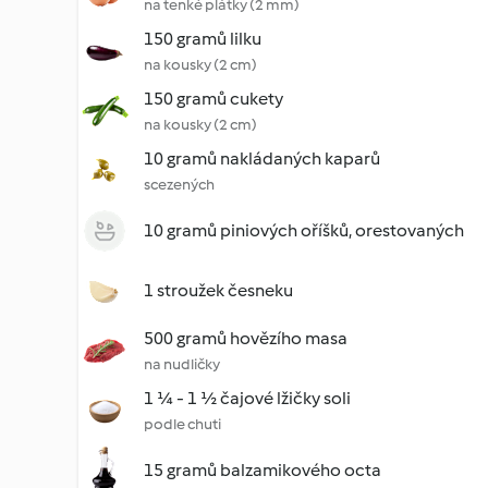
na tenké plátky (2 mm)
150 gramů lilku
na kousky (2 cm)
150 gramů cukety
na kousky (2 cm)
10 gramů nakládaných kaparů
scezených
10 gramů piniových oříšků, orestovaných
1 stroužek česneku
500 gramů hovězího masa
na nudličky
1 ¼ - 1 ½ čajové lžičky soli
podle chuti
15 gramů balzamikového octa