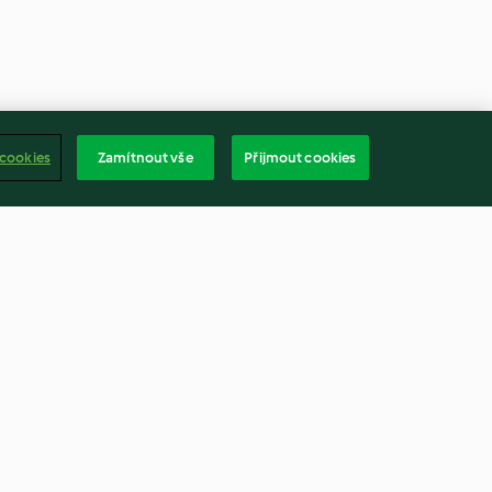
 cookies
Zamítnout vše
Přijmout cookies
y krůtího
Noky s kyselým zelím
4.3
(10)