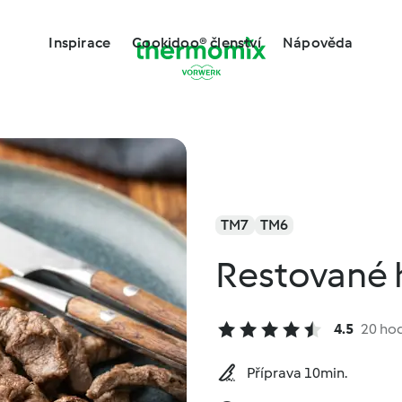
Inspirace
Cookidoo® členství
Nápověda
TM7
TM6
Restované 
4.5
20 ho
Příprava 10min.