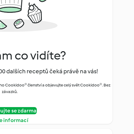
ám co vidíte?
00 dalších receptů čeká právě na vás!
ho Cookidoo® členství a objevujte celý svět Cookidoo®. Bez
závazků.
rujte se zdarma
e informací