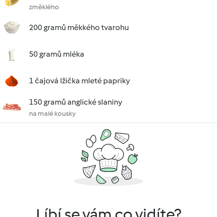
změklého
200 gramů měkkého tvarohu
50 gramů mléka
1 čajová lžička mleté papriky
150 gramů anglické slaniny
na malé kousky
Líbí se vám co vidíte?