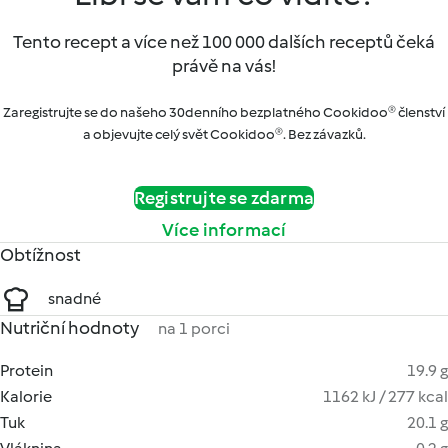
Tento recept a více než 100 000 dalších receptů čeká
právě na vás!
Zaregistrujte se do našeho 30denního bezplatného Cookidoo® členství
a objevujte celý svět Cookidoo®. Bez závazků.
Registrujte se zdarma
Více informací
Obtížnost
snadné
Nutriční hodnoty
na 1 porci
Protein
19.9 g
Kalorie
1162 kJ / 277 kcal
Tuk
20.1 g