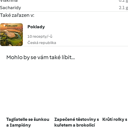
Vláknina
0.2 g
Sacharidy
2.1 g
Také zařazen v:
Poklady
10 recepty/-ů
Česká republika
Mohlo by se vám také líbit...
Tagliatelle se šunkou
Zapečené těstoviny s
Krůtí rolky s
a žampióny
kuřetem a brokolicí