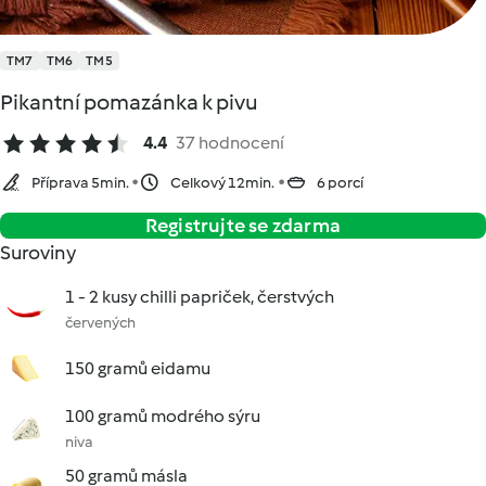
TM7
TM6
TM5
Pikantní pomazánka k pivu
4.4
37 hodnocení
Příprava 5min.
Celkový 12min.
6 porcí
Registrujte se zdarma
Suroviny
1 - 2 kusy chilli papriček, čerstvých
červených
150 gramů eidamu
100 gramů modrého sýru
niva
50 gramů másla