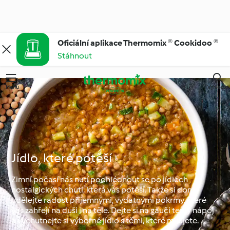
Oficiální aplikace Thermomix ® Cookidoo ®
Stáhnout
Menu
Vyhledat
Jídlo, které potěší
Zimní počasí nás nutí poohlédnout se po jídlech
nostalgických chutí, která vás potěší. Takže si doma
udělejte radost příjemnými, vydatnými pokrmy, které
vás zahřejí na duši i na těle. Dejte si na gauči teplý nápoj
a vychutnejte si výborné jídlo s těmi, které milujete.