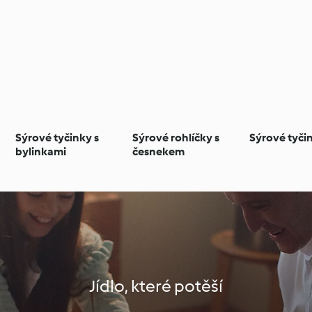
Sýrové tyčinky s
Sýrové rohlíčky s
Sýrové tyči
bylinkami
česnekem
Jídlo, které potěší