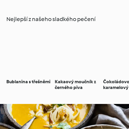
Nejlepší z našeho sladkého pečení
Bublanina s třešněmi
Kakaový moučník z
Čokoládov
černého piva
karamelový 