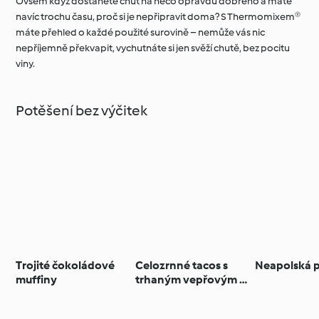
Ovšem když dostanete chuť na něco opravdu dobrého a máte
navíc trochu času, proč si je nepřipravit doma? S Thermomixem®
máte přehled o každé použité surovině – nemůže vás nic
nepříjemně překvapit, vychutnáte si jen svěží chutě, bez pocitu
viny.
Potěšení bez výčitek
Trojité čokoládové
Celozrnné tacos s
Neapolská p
muffiny
trhaným vepřovým v
pivní omáčce