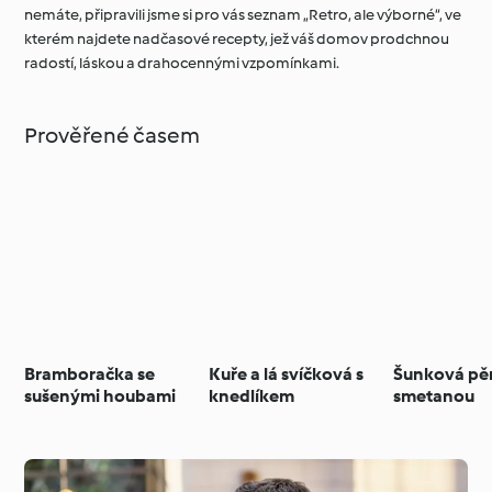
nemáte, připravili jsme si pro vás seznam „Retro, ale výborné“, ve
kterém najdete nadčasové recepty, jež váš domov prodchnou
radostí, láskou a drahocennými vzpomínkami.
Prověřené časem
Bramboračka se
Kuře a lá svíčková s
Šunková pě
sušenými houbami
knedlíkem
smetanou