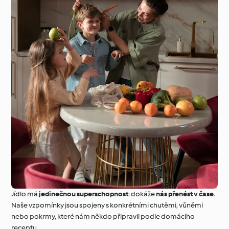
Jídlo má
jedinečnou superschopnost
: dokáže
nás přenést v čase
.
Naše vzpomínky jsou spojeny s konkrétními chutěmi, vůněmi
nebo pokrmy, které nám někdo připravil podle domácího
receptu.