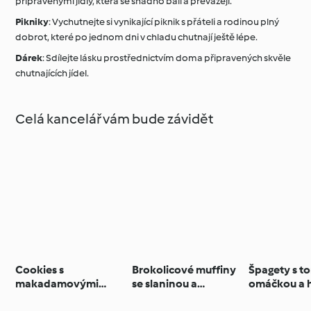
připravenými jídly, která se snadno balí a převážejí.
Pikniky
: Vychutnejte si vynikající piknik s přáteli a rodinou plný
dobrot, které po jednom dni v chladu chutnají ještě lépe.
Dárek
: Sdílejte lásku prostřednictvím doma připravených skvěle
chutnajících jídel.
Celá kancelář vám bude závidět
Cookies s
Brokolicové muffiny
Špagety s 
makadamovými
se slaninou a
omáčkou a 
ořechy a bílou
ementálem