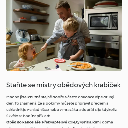
Staňte se mistry obědových krabiček
Mnoho jídel chutná stejně dobře a často dokonce lépe druhý
den. To znamená, že si pokrmy můžete připravit předem a
uskladnit je v chladničce nebo v mrazáku a dopřát si je kdykoliv.
Skvěle se hodí například:
Oběd do kanceláře
: Překvapte své kolegy vynikajícími, doma