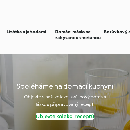
Lízátka s jahodami
Domácí máslo se
Borůvkový 
zakysanou smetanou
Spoléháme na domácí kuchyni
Objevte v naší kolekci svůj nový doma s
láskou připravovaný recept.
Objevte kolekci receptů