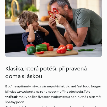
Klasika, která potěší, připravená
doma s láskou
Buďme upřímní – někdy vás nepotěší nic víc, než fast food burger,
klínek pizzy z okénka na rohu nebo muffin z obchodu. Tyto
"neřesti"
mají v našich životech svoje místo a není nutné z nich mít
špatný pocit.