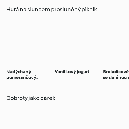
čokoládou
Hurá na sluncem prosluněný piknik
Nadýchaný
Vanilkový jogurt
Brokolicové
pomerančový
se slaninou 
chlebíček s jogurtem
ementálem
Dobroty jako dárek