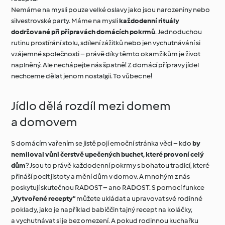
Nemáme na mysli pouze velké oslavy jako jsou narozeniny nebo
silvestrovské party. Máme na mysli
každodenní rituály
dodržované při přípravách domácích pokrmů
. Jednoduchou
rutinu prostírání stolu, sdílení zážitků nebo jen vychutnávání si
vzájemné společnosti – právě díky těmto okamžikům je život
naplněný. Ale nechápejte nás špatně! Z domácí přípravy jídel
nechceme dělat jenom nostalgii. To vůbec ne!
Jídlo dělá rozdíl mezi domem
a domovem
S domácím vařením se jistě pojí emoční stránka věci – kdo
by
nemiloval vůni čerstvě upečených buchet, které provoní celý
dům
? Jsou to právě každodenní pokrmy s bohatou tradicí, které
přináší pocit jistoty a mění dům v domov. A mnohým z nás
poskytují skutečnou RADOST – ano RADOST. S pomocí funkce
„Vytvořené recepty“
můžete ukládat a upravovat své rodinné
poklady, jako je například babiččin tajný recept na koláčky,
a vychutnávat si je bez omezení. A pokud rodinnou kuchařku