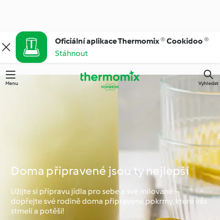
Oficiální aplikace Thermomix ® Cookidoo ®
Stáhnout
Menu
Vyhledat
Doma připravené jsou ty nejlepší
Užijte si přípravu jídla pro sebe a své milované –
dopřejte své rodině doma připravené pokrmy, které vás
stmelí a potěší!