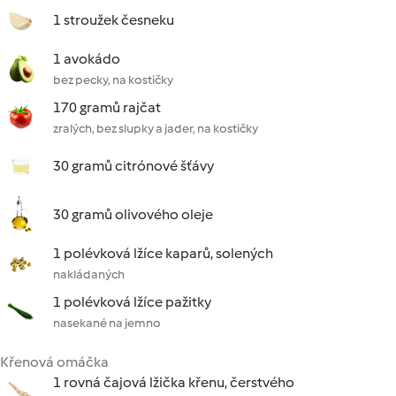
1 stroužek česneku
1 avokádo
bez pecky, na kostičky
170 gramů rajčat
zralých, bez slupky a jader, na kostičky
30 gramů citrónové šťávy
30 gramů olivového oleje
1 polévková lžíce kaparů, solených
nakládaných
1 polévková lžíce pažitky
nasekané na jemno
Křenová omáčka
1 rovná čajová lžička křenu, čerstvého