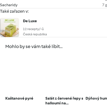
Sacharidy
7 g
Také zařazen v:
De Luxe
12 recepty/-ů
Česká republika
Mohlo by se vám také líbit...
Kaštanové pyré
Salát z červené řepy s
Dýňový hu
halloumi na