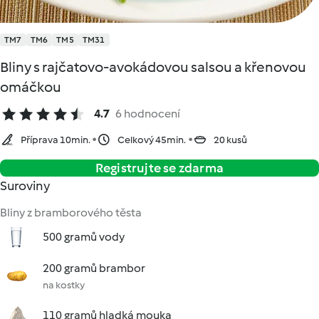
TM7
TM6
TM5
TM31
Bliny s rajčatovo-avokádovou salsou a křenovou
omáčkou
4.7
6 hodnocení
Příprava 10min.
Celkový 45min.
20 kusů
Registrujte se zdarma
Suroviny
Bliny z bramborového těsta
500 gramů vody
200 gramů brambor
na kostky
110 gramů hladká mouka