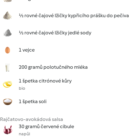
½ rovné čajové lžičky kypřicího prášku do pečiva
½ rovné čajové lžičky jedlé sody
1 vejce
200 gramů polotučného mléka
1 špetka citrónové kůry
bio
1 špetka soli
Rajčatovo-avokádová salsa
30 gramů červené cibule
napůl