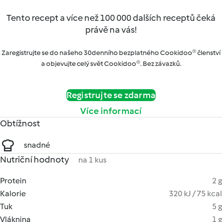
Tento recept a více než 100 000 dalších receptů čeká
právě na vás!
Zaregistrujte se do našeho 30denního bezplatného Cookidoo® členství
a objevujte celý svět Cookidoo®. Bez závazků.
Registrujte se zdarma
Více informací
Obtížnost
snadné
Nutriční hodnoty
na 1 kus
Protein
2 g
Kalorie
320 kJ / 75 kcal
Tuk
5 g
Vláknina
1 g