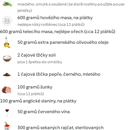
mladého, omytá a osušená (ze starší rostliny použijte pouze
jehličky)
600 gramů hovězího masa, na plátky
nejlépe nízký roštěnec (cca 12 plátků)
600 gramů telecího masa, nejlépe ořech (cca 12 plátků)
50 gramů extra panenského olivového oleje
2 čajové lžičky soli
plus 1 špetka do omáčky
1 čajová lžička pepře, černého, mletého
100 gramů šunky
(cca 12 plátků)
100 gramů anglické slaniny, na plátky
50 gramů červeného vína
300 gramů sekaných rajčat, sterilovaných