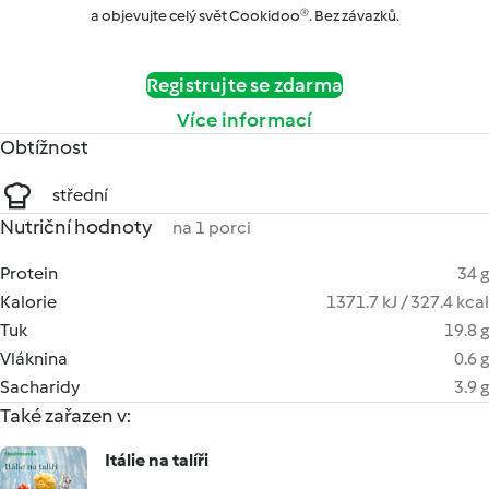
a objevujte celý svět Cookidoo®. Bez závazků.
Registrujte se zdarma
Více informací
Obtížnost
střední
Nutriční hodnoty
na 1 porci
Protein
34 g
Kalorie
1371.7 kJ / 327.4 kcal
Tuk
19.8 g
Vláknina
0.6 g
Sacharidy
3.9 g
Také zařazen v:
Itálie na talíři