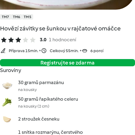
TM7
TM6
TM5
Hovězí závitky se šunkou v rajčatové omáčce
3.0
1 hodnocení
Příprava 15min.
Celkový 55min.
6 porcí
Registrujte se zdarma
Suroviny
30 gramů parmazánu
na kousky
50 gramů řapíkatého celeru
na kousky (2 cm)
2 stroužek česneku
1 snítka rozmarýnu, čerstvého