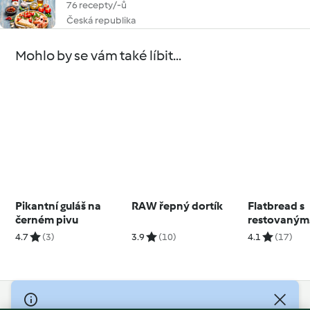
76 recepty/-ů
Česká republika
Mohlo by se vám také líbit...
Pikantní guláš na
RAW řepný dortík
Flatbread s
černém pivu
restovaným
vepřovým 
4.7
(3)
3.9
(10)
4.1
(17)
brokolicov
pestem
© Copyright 2026