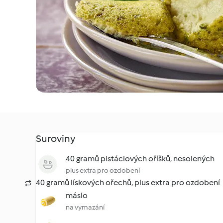
Suroviny
40 gramů pistáciových oříšků, nesolených
plus extra pro ozdobení
40 gramů lískových ořechů, plus extra pro ozdobení
máslo
na vymazání