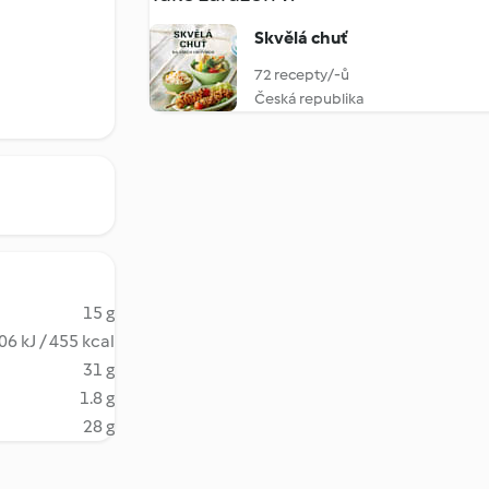
Skvělá chuť
72 recepty/-ů
Česká republika
15 g
06 kJ / 455 kcal
31 g
1.8 g
28 g