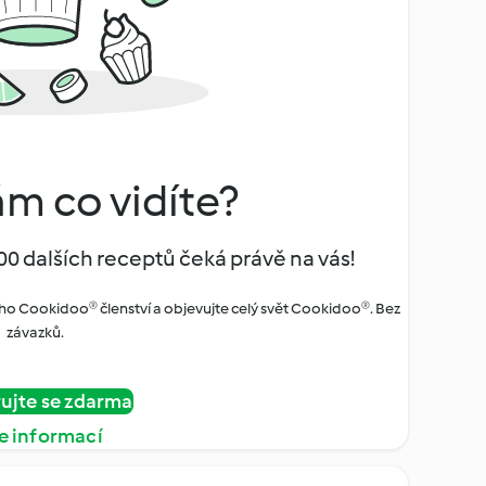
ám co vidíte?
00 dalších receptů čeká právě na vás!
ho Cookidoo® členství a objevujte celý svět Cookidoo®. Bez
závazků.
rujte se zdarma
e informací