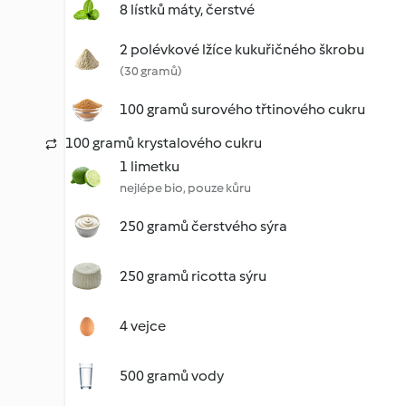
8 lístků máty, čerstvé
2 polévkové lžíce kukuřičného škrobu
(30 gramů)
100 gramů surového třtinového cukru
100 gramů krystalového cukru
1 limetku
nejlépe bio, pouze kůru
250 gramů čerstvého sýra
250 gramů ricotta sýru
4 vejce
500 gramů vody