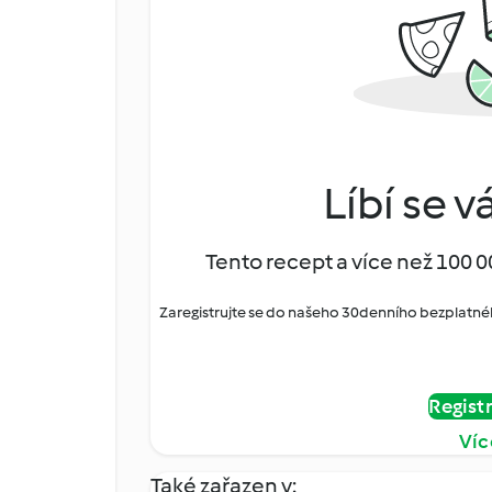
Líbí se v
Tento recept a více než 100 0
Zaregistrujte se do našeho 30denního bezplatné
Regist
Víc
Také zařazen v: