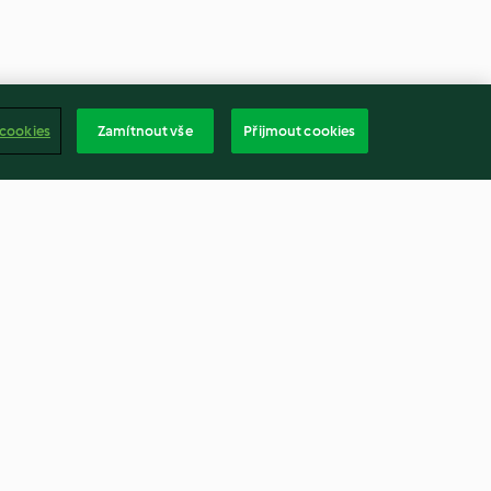
 cookies
Zamítnout vše
Přijmout cookies
 bread
Sous-vide jahody s pěnou z
bílé čokolády
5.0
(4)