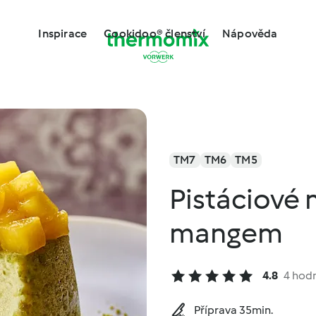
Inspirace
Cookidoo® členství
Nápověda
TM7
TM6
TM5
Pistáciové 
mangem
4.8
4 hod
Příprava 35min.