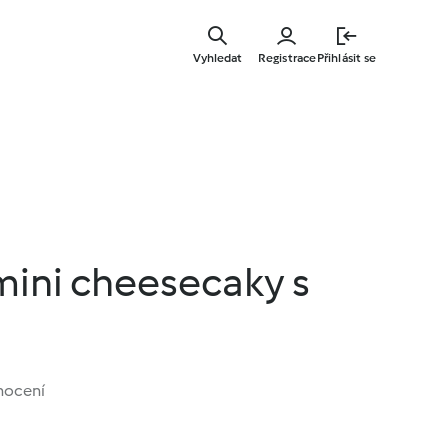
Přejít
k
Vyhledat
Registrace
Přihlásit se
hlavnímu
obsahu
mini cheesecaky s
nocení