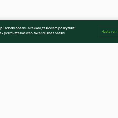
způsobení obsahu a reklam, za účelem poskytnutí
Nastavení
ak používáte náš web, také sdílíme s našimi
světle
Čokoládový dortík s chilli
Sladký monkey
4.6
(11)
4.6
(34)