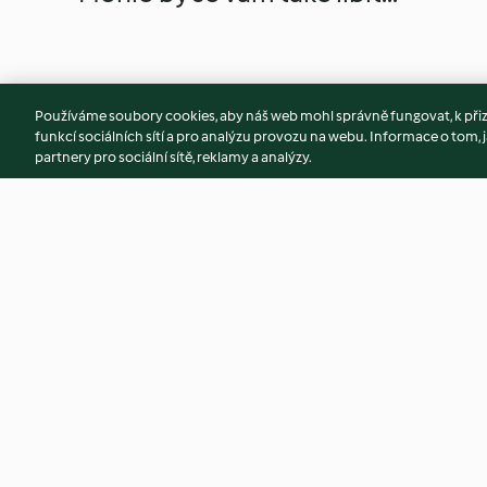
Používáme soubory cookies, aby náš web mohl správně fungovat, k při
funkcí sociálních sítí a pro analýzu provozu na webu. Informace o tom, j
partnery pro sociální sítě, reklamy a analýzy.
Marinované palačinky s
Vejce obarvená na 
mangovým tvarohem
modro
4.2
(6)
3.7
(3)
© Copyright 2026