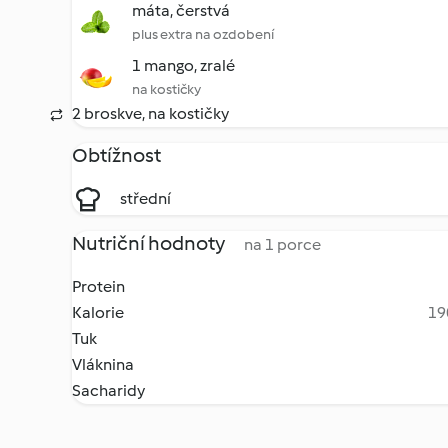
máta, čerstvá
plus extra na ozdobení
1 mango, zralé
na kostičky
2 broskve, na kostičky
Obtížnost
střední
Nutriční hodnoty
na 1 porce
Protein
Kalorie
19
Tuk
Vláknina
Sacharidy