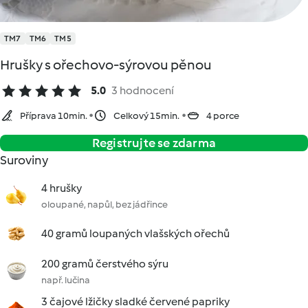
TM7
TM6
TM5
Hrušky s ořechovo-sýrovou pěnou
5.0
3 hodnocení
Příprava 10min.
Celkový 15min.
4 porce
Registrujte se zdarma
Suroviny
4 hrušky
oloupané, napůl, bez jádřince
40 gramů loupaných vlašských ořechů
200 gramů čerstvého sýru
např. lučina
3 čajové lžičky sladké červené papriky