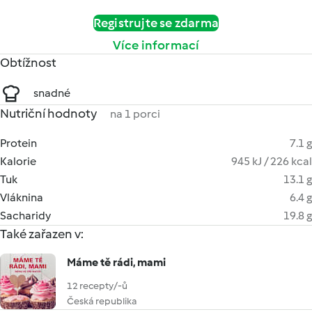
Registrujte se zdarma
Více informací
Obtížnost
snadné
Nutriční hodnoty
na 1 porci
Protein
7.1 g
Kalorie
945 kJ / 226 kcal
Tuk
13.1 g
Vláknina
6.4 g
Sacharidy
19.8 g
Také zařazen v:
Máme tě rádi, mami
12 recepty/-ů
Česká republika