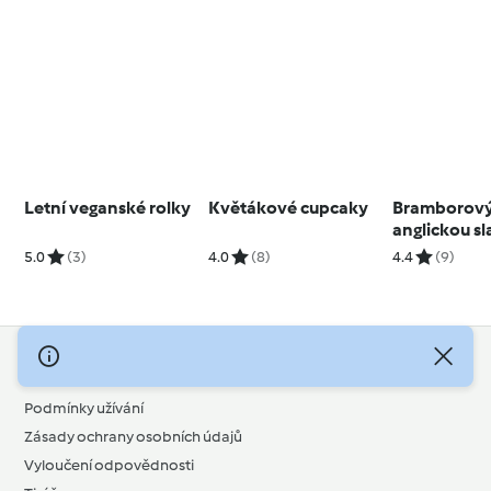
Letní veganské rolky
Květákové cupcaky
Bramborový 
anglickou s
5.0
(3)
4.0
(8)
4.4
(9)
© Copyright 2026
Podmínky užívání
Zásady ochrany osobních údajů
Vyloučení odpovědnosti