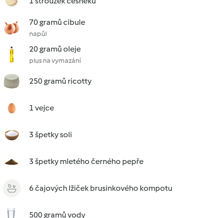
1 stroužek česneku
70 gramů cibule
napůl
20 gramů oleje
plus na vymazání
250 gramů ricotty
1 vejce
3 špetky soli
3 špetky mletého černého pepře
6 čajových lžiček brusinkového kompotu
500 gramů vody