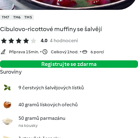
TM7
TM6
TM5
Cibulovo-ricottové muffiny se šalvějí
4.0
4 hodnocení
Příprava 15min.
Celkový 1hod.
6 porcí
Registrujte se zdarma
Suroviny
9 čerstvých šalvějových lístků
40 gramů lískových ořechů
50 gramů parmazánu
na kousky