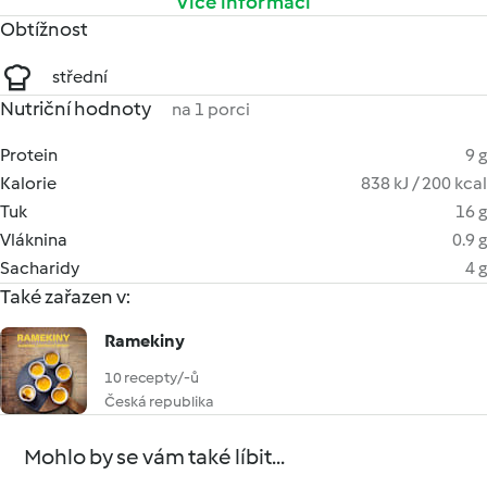
Více informací
Obtížnost
střední
Nutriční hodnoty
na 1 porci
Protein
9 g
Kalorie
838 kJ / 200 kcal
Tuk
16 g
Vláknina
0.9 g
Sacharidy
4 g
Také zařazen v:
Ramekiny
10 recepty/-ů
Česká republika
Mohlo by se vám také líbit...