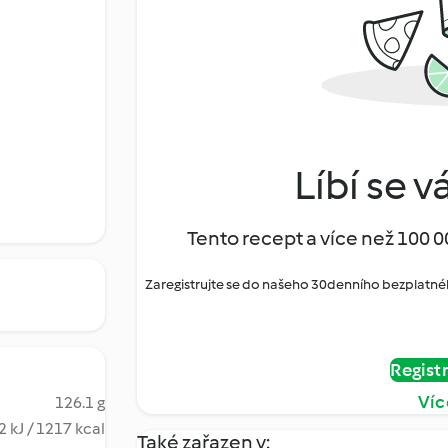
Líbí se v
Tento recept a více než 100 0
Zaregistrujte se do našeho 30denního bezplatné
Regist
Víc
126.1 g
 kJ / 1217 kcal
Také zařazen v: