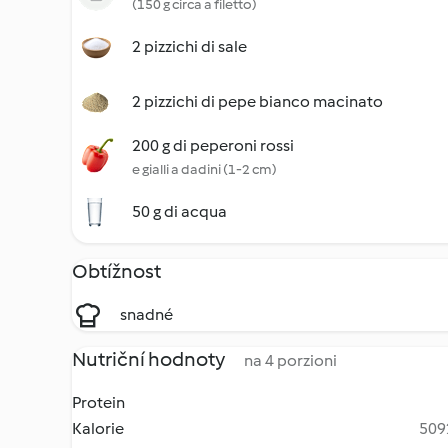
(150 g circa a filetto)
2 pizzichi di sale
2 pizzichi di pepe bianco macinato
200 g di peperoni rossi
e gialli a dadini (1-2 cm)
50 g di acqua
Obtížnost
snadné
Nutriční hodnoty
na 4 porzioni
Protein
Kalorie
5092