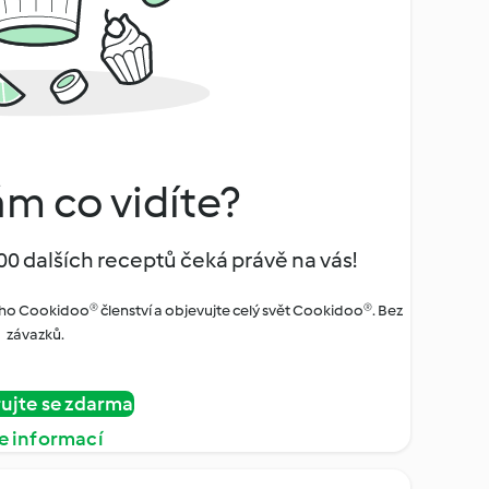
ám co vidíte?
00 dalších receptů čeká právě na vás!
ho Cookidoo® členství a objevujte celý svět Cookidoo®. Bez
závazků.
rujte se zdarma
e informací