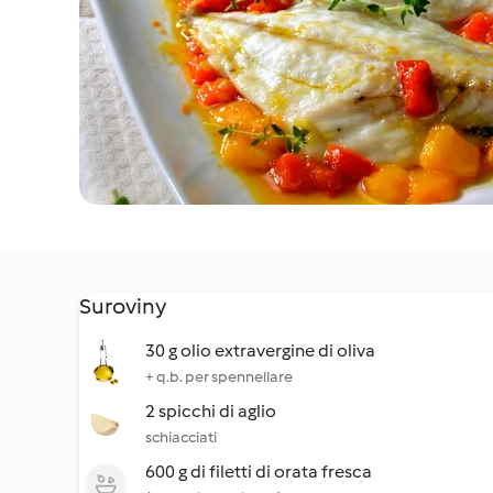
Suroviny
30 g olio extravergine di oliva
+ q.b. per spennellare
2 spicchi di aglio
schiacciati
600 g di filetti di orata fresca