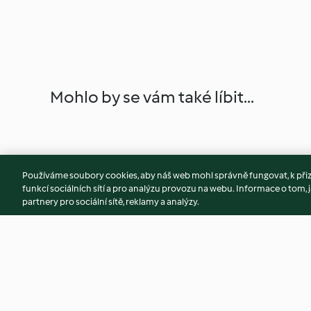
Mohlo by se vám také líbit...
Používáme soubory cookies, aby náš web mohl správně fungovat, k při
funkcí sociálních sítí a pro analýzu provozu na webu. Informace o tom, j
partnery pro sociální sítě, reklamy a analýzy.
Platessa al pomodoro
Minestra di riso e c