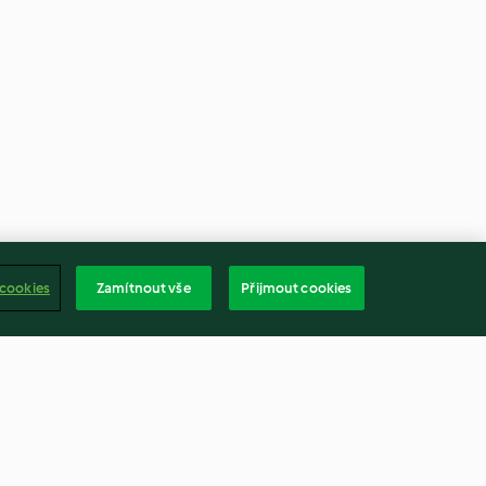
 cookies
Zamítnout vše
Přijmout cookies
ra al vapore
Risotto alla monzese