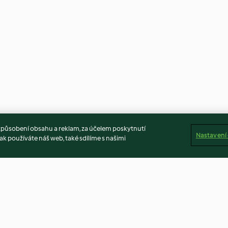
způsobení obsahu a reklam, za účelem poskytnutí
Nastavení
ak používáte náš web, také sdílíme s našimi
eci
Contorno di zucchine e mais
Frittata primave