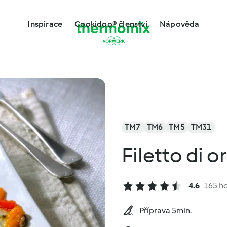
Inspirace
Cookidoo® členství
Nápověda
TM7
TM6
TM5
TM31
Filetto di 
4.6
165 h
Příprava 5min.