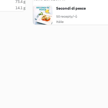
73.4 g
14.1 g
Secondi di pesce
50 recepty/-ů
Itálie