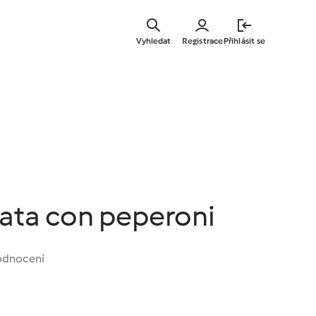
Přejít
k
Vyhledat
Registrace
Přihlásit se
hlavnímu
obsahu
orata con peperoni
odnocení