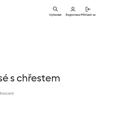
Přejít
k
Vyhledat
Registrace
Přihlásit se
hlavnímu
obsahu
asé s chřestem
dnocení