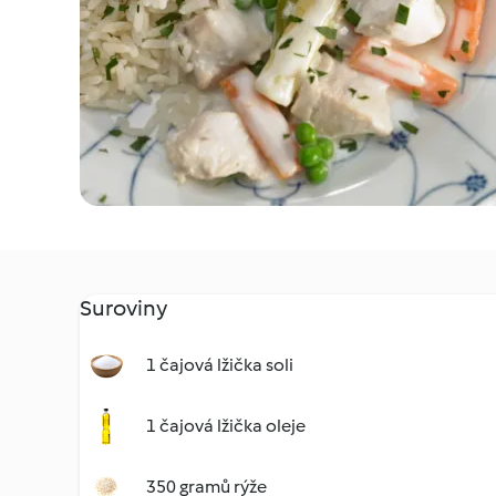
Suroviny
1 čajová lžička soli
1 čajová lžička oleje
350 gramů rýže