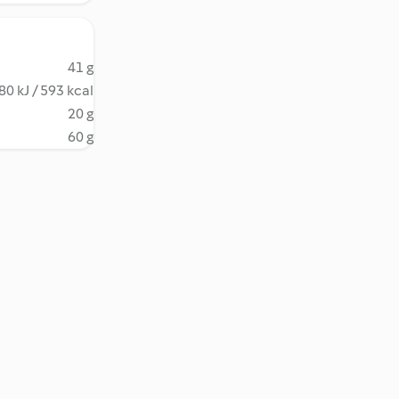
41 g
80 kJ / 593 kcal
20 g
60 g