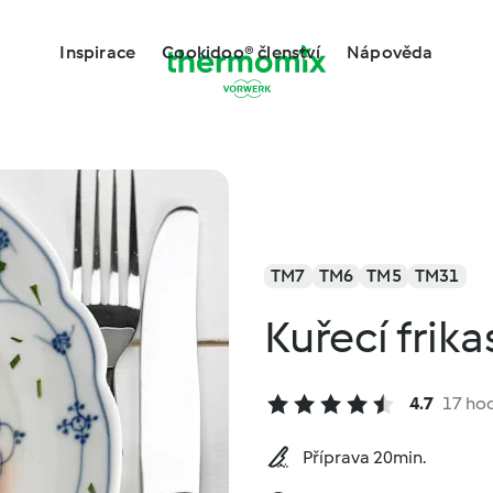
Inspirace
Cookidoo® členství
Nápověda
TM7
TM6
TM5
TM31
Kuřecí frik
4.7
17 ho
Příprava 20min.