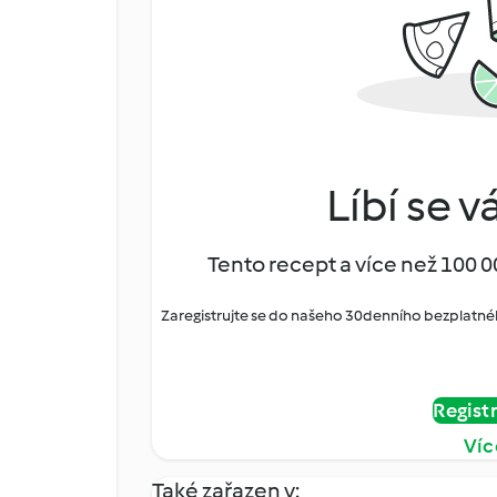
Líbí se v
Tento recept a více než 100 0
Zaregistrujte se do našeho 30denního bezplatné
Regist
Víc
Také zařazen v: