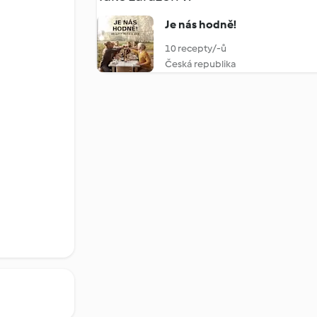
Je nás hodně!
10 recepty/-ů
Česká republika