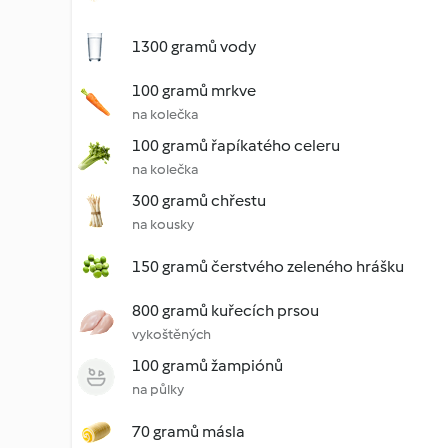
1300 gramů vody
100 gramů mrkve
na kolečka
100 gramů řapíkatého celeru
na kolečka
300 gramů chřestu
na kousky
150 gramů čerstvého zeleného hrášku
800 gramů kuřecích prsou
vykoštěných
100 gramů žampiónů
na půlky
70 gramů másla