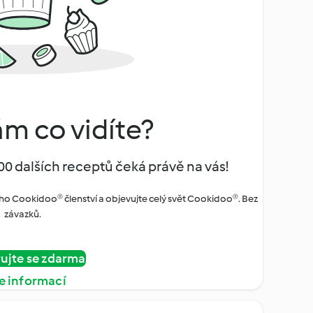
ám co vidíte?
00 dalších receptů čeká právě na vás!
ho Cookidoo® členství a objevujte celý svět Cookidoo®. Bez
závazků.
rujte se zdarma
e informací