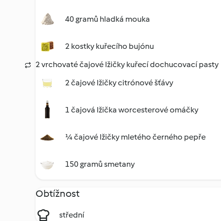
40 gramů hladká mouka
2 kostky kuřecího bujónu
2 vrchovaté čajové lžičky kuřecí dochucovací pasty
2 čajové lžičky citrónové šťávy
1 čajová lžička worcesterové omáčky
¼ čajové lžičky mletého černého pepře
150 gramů smetany
Obtížnost
střední