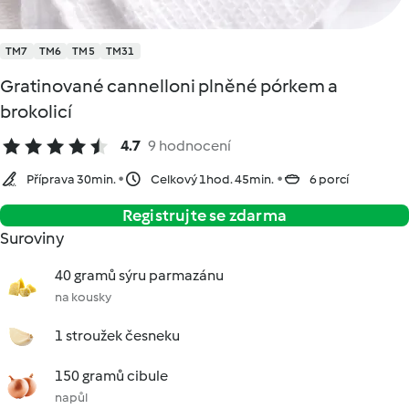
TM7
TM6
TM5
TM31
Gratinované cannelloni plněné pórkem a
brokolicí
4.7
9 hodnocení
Příprava 30min.
Celkový 1hod. 45min.
6 porcí
Registrujte se zdarma
Suroviny
40 gramů sýru parmazánu
na kousky
1 stroužek česneku
150 gramů cibule
napůl