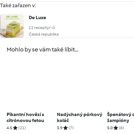
Také zařazen v:
De Luxe
12 recepty/-ů
Česká republika
Mohlo by se vám také líbit...
Pikantní hovězí s
Nadýchaný pórkový
Špenátový q
citrónovou fetou
koláč
žampióny
4.5
(21)
3.9
(7)
5.0
(8)