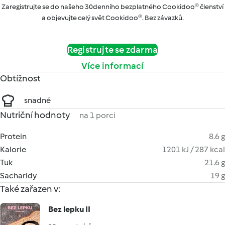
Zaregistrujte se do našeho 30denního bezplatného Cookidoo® členství
a objevujte celý svět Cookidoo®. Bez závazků.
Registrujte se zdarma
Více informací
Obtížnost
snadné
Nutriční hodnoty
na 1 porci
Protein
8.6 g
Kalorie
1201 kJ / 287 kcal
Tuk
21.6 g
Sacharidy
19 g
Také zařazen v:
Bez lepku II