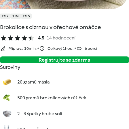
TM7
TM6
TM5
Brokolice s cizrnou v ořechové omáčce
4.5
14 hodnocení
Příprava 10min.
Celkový 1hod.
6 porcí
Registrujte se zdarma
Suroviny
20 gramů másla
500 gramů brokolicových růžiček
2 - 3 špetky hrubé soli