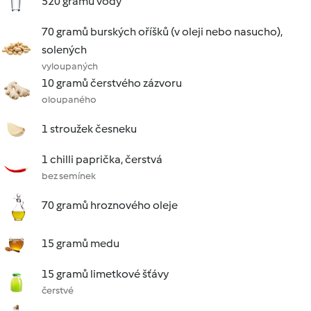
520 gramů vody
70 gramů burských oříšků (v oleji nebo nasucho),
solených
vyloupaných
10 gramů čerstvého zázvoru
oloupaného
1 stroužek česneku
1 chilli paprička, čerstvá
bez semínek
70 gramů hroznového oleje
15 gramů medu
15 gramů limetkové šťávy
čerstvé