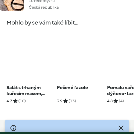
10 recepty/-ů
Česká republika
Mohlo by se vám také líbit...
Salát s trhaným
Pečené fazole
Pomalu vař
kuřecím masem,
dýňovo-faz
batáty a
polévka s 
4.7
(10)
3.9
(13)
4.8
(4)
brusinkovým
mlékem
dresinkem
© Copyright 2026