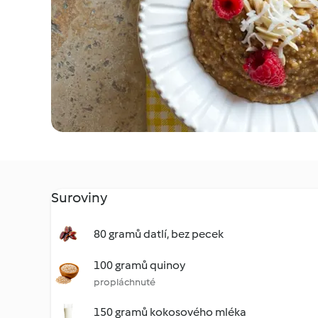
Suroviny
80 gramů datlí, bez pecek
100 gramů quinoy
propláchnuté
150 gramů kokosového mléka