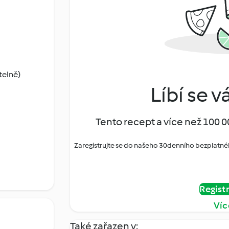
telně)
Líbí se v
Tento recept a více než 100 0
Zaregistrujte se do našeho 30denního bezplatné
Regist
Víc
Také zařazen v: