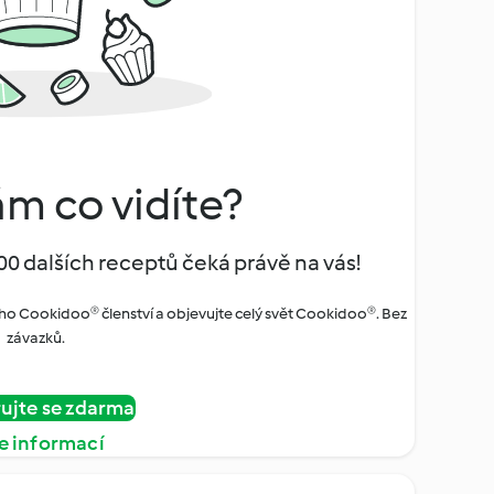
ám co vidíte?
00 dalších receptů čeká právě na vás!
ho Cookidoo® členství a objevujte celý svět Cookidoo®. Bez
závazků.
rujte se zdarma
e informací