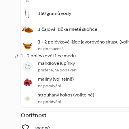
150 gramů vody
1 čajová lžička mleté skořice
1 - 2 polévkové lžíce javorového sirupu (voli
na dochucení
1 - 2 polévkové lžíce medu
mandlové lupínky
pražené, na podávání
maliny (volitelně)
na podávání
strouhaný kokos (volitelně)
na podávání
Obtížnost
snadné