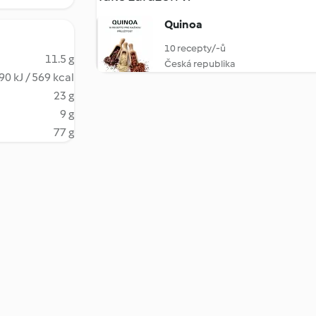
Quinoa
10 recepty/-ů
11.5 g
Česká republika
90 kJ / 569 kcal
23 g
9 g
77 g