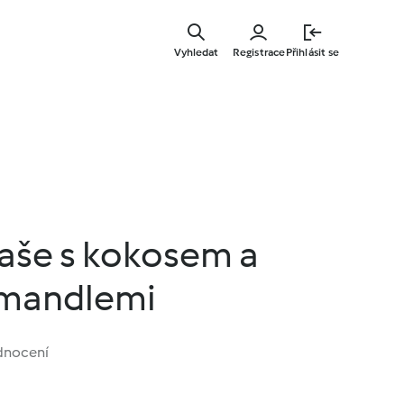
Přejít
k
Vyhledat
Registrace
Přihlásit se
hlavnímu
obsahu
aše s kokosem a
 mandlemi
dnocení