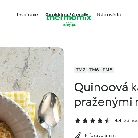
Inspirace
Cookidoo® členství
Nápověda
TM7
TM6
TM5
Quinoová k
praženými
4.4
23 ho
Příprava 5min.