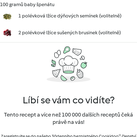
100 gramů baby špenátu
1 polévková lžíce dýňových semínek (volitelně)
2 polévkové lžíce sušených brusinek (volitelně)
Líbí se vám co vidíte?
Tento recept a více než 100 000 dalších receptů čeká
právě na vás!
Zaregistrujte se do našeho 30denního bezplatného Cookidoo® členství