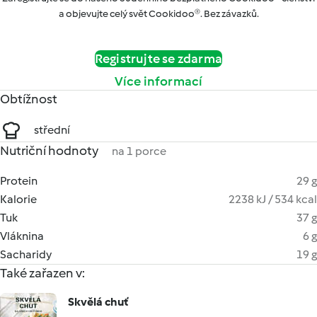
a objevujte celý svět Cookidoo®. Bez závazků.
Registrujte se zdarma
Více informací
Obtížnost
střední
Nutriční hodnoty
na 1 porce
Protein
29 g
Kalorie
2238 kJ / 534 kcal
Tuk
37 g
Vláknina
6 g
Sacharidy
19 g
Také zařazen v:
Skvělá chuť