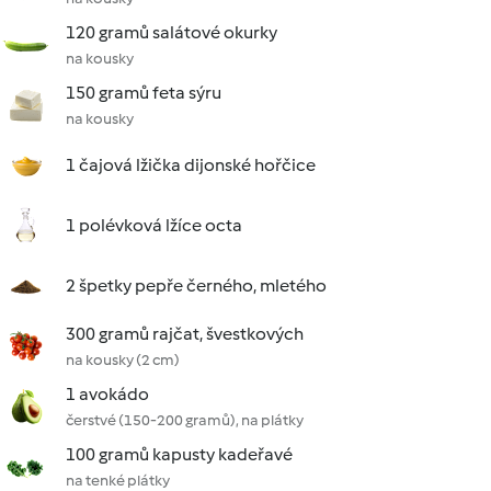
120 gramů salátové okurky
na kousky
150 gramů feta sýru
na kousky
1 čajová lžička dijonské hořčice
1 polévková lžíce octa
2 špetky pepře černého, mletého
300 gramů rajčat, švestkových
na kousky (2 cm)
1 avokádo
čerstvé (150-200 gramů), na plátky
100 gramů kapusty kadeřavé
na tenké plátky