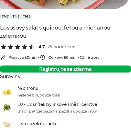
TM7
TM6
TM5
Lososový salát s quinou, fetou a míchanou
zeleninou
4.7
29 hodnocení
Příprava 30min.
Celkový 50min.
6 porcí
Registrujte se zdarma
Suroviny
½ citrónu
nejlépe bio, pouze kůra
10 - 12 snítek bylinkové směsi, čerstvé
(např. petržel, bazalka, pažitka), pouze lístky
1 stroužek česneku