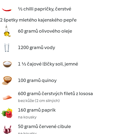
½ chilli papričky, čerstvé
2 špetky mletého kajenského pepře
60 gramů olivového oleje
1200 gramů vody
1 ½ čajové lžičky soli, jemné
100 gramů quinoy
600 gramů čerstvých filetů z lososa
bez kůže (2 cm silných)
160 gramů paprik
na kousky
50 gramů červené cibule
na kousky