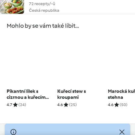
72 recepty/-ů
Česká republika
Mohlo by se vám také líbit...
Pikantní lilek s
Kuřecí stew s
Marocká kuř
cizrnou a kuřecím
kroupami
stehna
masem
4.7
(24)
4.6
(25)
4.6
(50)
© Copyright 2026