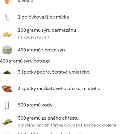
4 vejce
1 polévková lžíce mléka
100 gramů sýru parmazánu
na kousky (3 cm)
400 gramů ricotta sýru
400 gramů sýru cottage
3 špetky pepře, čerstvě umletého
3 špetky muškátového oříšku, mletého
500 gramů vody
500 gramů zeleného chřestu
omytého, spodní třetina oloupaná, konce odkrojené