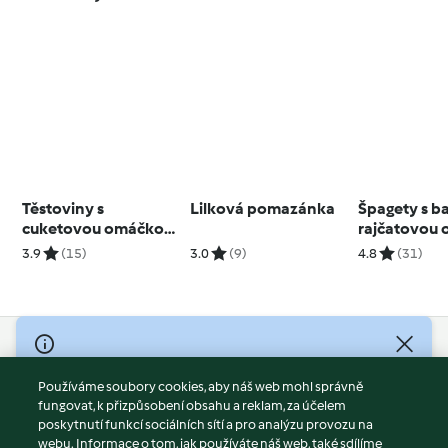
Těstoviny s
Lilková pomazánka
Špagety s b
cuketovou omáčkou
rajčatovou
a tygřími krevetami s
3.9
(15)
3.0
(9)
4.8
(31)
citrónem
© Copyright 2026
Používáme soubory cookies, aby náš web mohl správně
Podmínky užívání
fungovat, k přizpůsobení obsahu a reklam, za účelem
Zásady ochrany osobních údajů
poskytnutí funkcí sociálních sítí a pro analýzu provozu na
Vyloučení odpovědnosti
webu. Informace o tom, jak používáte náš web, také sdílíme