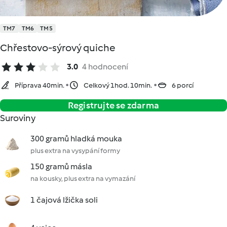
TM7
TM6
TM5
Chřestovo-sýrový quiche
3.0
4 hodnocení
Příprava 40min.
Celkový 1hod. 10min.
6 porcí
Registrujte se zdarma
Suroviny
300 gramů hladká mouka
plus extra na vysypání formy
150 gramů másla
na kousky, plus extra na vymazání
1 čajová lžička soli