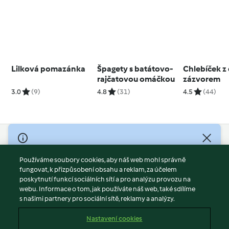
Lilková pomazánka
Špagety s batátovo-
Chlebíček z
rajčatovou omáčkou
zázvorem
3.0
(9)
4.8
(31)
4.5
(44)
© Copyright 2026
Používáme soubory cookies, aby náš web mohl správně
Podmínky užívání
fungovat, k přizpůsobení obsahu a reklam, za účelem
Zásady ochrany osobních údajů
poskytnutí funkcí sociálních sítí a pro analýzu provozu na
Vyloučení odpovědnosti
webu. Informace o tom, jak používáte náš web, také sdílíme
s našimi partnery pro sociální sítě, reklamy a analýzy.
Tiráž
Soubory cookies
Nastavení cookies
Obsah zprávy