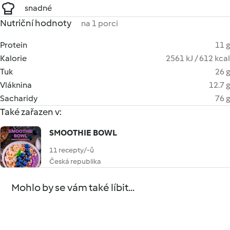
snadné
Nutriční hodnoty
na 1 porci
Protein
11 g
Kalorie
2561 kJ / 612 kcal
Tuk
26 g
Vláknina
12.7 g
Sacharidy
76 g
Také zařazen v:
SMOOTHIE BOWL
11 recepty/-ů
Česká republika
Mohlo by se vám také líbit...