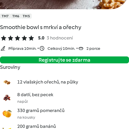
TM7
TM6
TM5
Smoothie bowl s mrkví a ořechy
5.0
3 hodnocení
Příprava 10min.
Celkový 10min.
2 porce
Registrujte se zdarma
Suroviny
12 vlašských ořechů, na půlky
8 datlí, bez pecek
napůl
330 gramů pomerančů
na kousky
200 gramů banánů