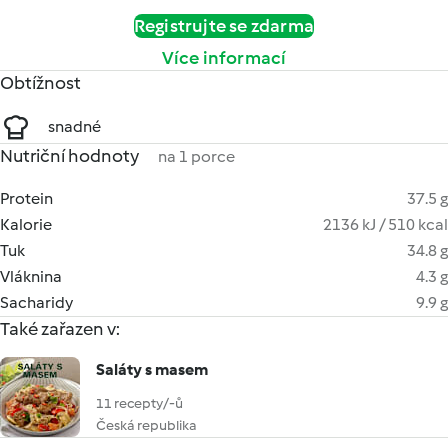
Registrujte se zdarma
Více informací
Obtížnost
snadné
Nutriční hodnoty
na 1 porce
Protein
37.5 g
Kalorie
2136 kJ / 510 kcal
Tuk
34.8 g
Vláknina
4.3 g
Sacharidy
9.9 g
Také zařazen v:
Saláty s masem
11 recepty/-ů
Česká republika