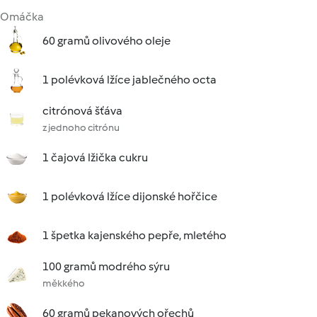
Omáčka
60 gramů olivového oleje
1 polévková lžíce jablečného octa
citrónová šťáva
z jednoho citrónu
1 čajová lžička cukru
1 polévková lžíce dijonské hořčice
1 špetka kajenského pepře, mletého
100 gramů modrého sýru
měkkého
60 gramů pekanových ořechů