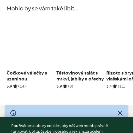
Mohlo by se vám také líbit...
Čočkové válečky s
Těstovinový salát s
Rizoto s br
uzeninou
mrkví, jablky a ořechy
vlašskými o
3.9
(14)
3.9
(8)
3.4
(11)
© Copyright 2026
Používáme soubory cookies, aby náš web mohl správně
Podmínky užívání
fungovat, k přizpůsobení obsahu a reklam, za účelem