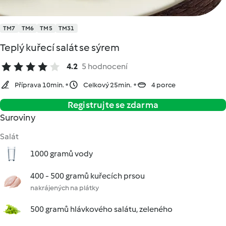
TM7
TM6
TM5
TM31
Teplý kuřecí salát se sýrem
4.2
5 hodnocení
Příprava 10min.
Celkový 25min.
4 porce
Registrujte se zdarma
Suroviny
Salát
1000 gramů vody
400 - 500 gramů kuřecích prsou
nakrájených na plátky
500 gramů hlávkového salátu, zeleného