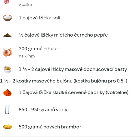
v celku
1 čajová lžička soli
½ čajové lžičky mletého černého pepře
200 gramů cibule
na klínky
1 ½ - 2 čajové lžičky masové dochucovací pasty
1 ½ - 2 kostky masového bujónu (kostka bujónu pro 0,5l )
1 čajová lžička sladké červené papriky (volitelně)
850 - 950 gramů vody
500 gramů nových brambor