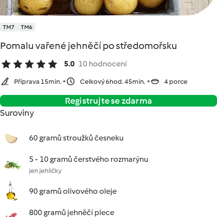
TM7
TM6
Pomalu vařené jehněčí po středomořsku
5.0
10 hodnocení
Příprava 15min.
Celkový 6hod. 45min.
4 porce
Registrujte se zdarma
Suroviny
60 gramů stroužků česneku
5 - 10 gramů čerstvého rozmarýnu
jen jehličky
90 gramů olivového oleje
800 gramů jehněčí plece