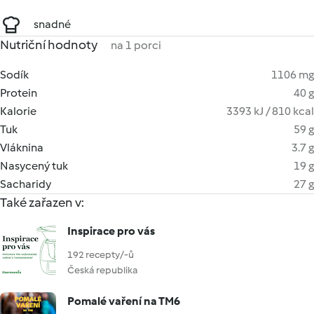
snadné
Nutriční hodnoty
na 1 porci
Sodík
1106 mg
Protein
40 g
Kalorie
3393 kJ / 810 kcal
Tuk
59 g
Vláknina
3.7 g
Nasycený tuk
19 g
Sacharidy
27 g
Také zařazen v:
Inspirace pro vás
192 recepty/-ů
Česká republika
Pomalé vaření na TM6