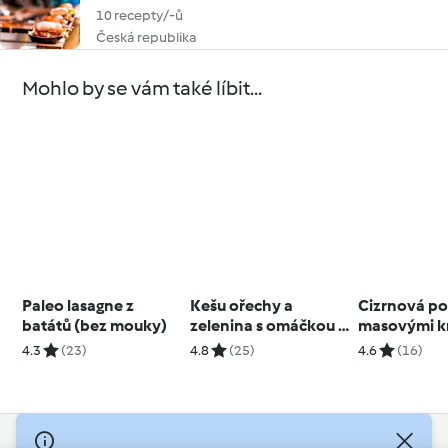
10 recepty/-ů
Česká republika
Mohlo by se vám také líbit...
Paleo lasagne z
Kešu ořechy a
Cizrnová po
batátů (bez mouky)
zelenina s omáčkou z
masovými k
arašídového másla a
4.3
(23)
4.8
(25)
4.6
(16)
rýží