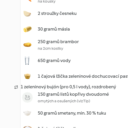
na kousky
2 stroužky česneku
30 gramů másla
250 gramů brambor
na 2cm kostky
650 gramů vody
1 čajová lžička zeleninové dochucovací pas
1 zeleninový bujón (pro 0,5 l vody), rozdrobený
150 gramů listů kopřivy dvoudomé
omytých a osušených (viz Tip)
50 gramů smetany, min. 30 % tuku