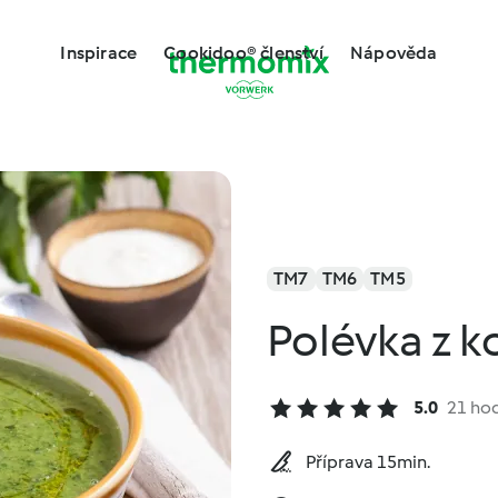
Inspirace
Cookidoo® členství
Nápověda
TM7
TM6
TM5
Polévka z k
5.0
21 ho
Příprava 15min.