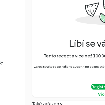
Líbí se v
Tento recept a více než 100 0
ty
Zaregistrujte se do našeho 30denního bezplatné
Regist
Víc
Také zařazen v: