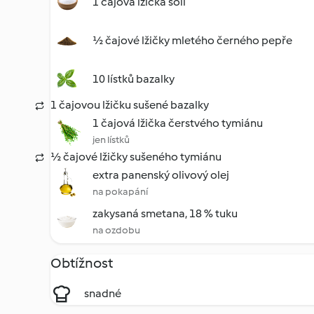
1 čajová lžička soli
½ čajové lžičky mletého černého pepře
10 lístků bazalky
1 čajovou lžičku sušené bazalky
1 čajová lžička čerstvého tymiánu
jen lístků
½ čajové lžičky sušeného tymiánu
extra panenský olivový olej
na pokapání
zakysaná smetana, 18 % tuku
na ozdobu
Obtížnost
snadné