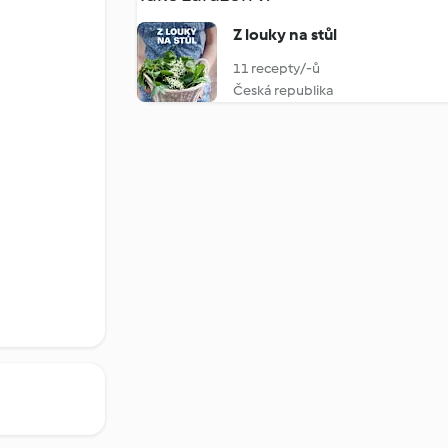
Z louky na stůl
11 recepty/-ů
Česká republika