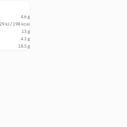
4.6 g
29 kJ / 198 kcal
13 g
4.2 g
18.5 g