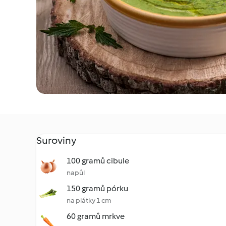
Suroviny
100 gramů cibule
napůl
150 gramů pórku
na plátky 1 cm
60 gramů mrkve