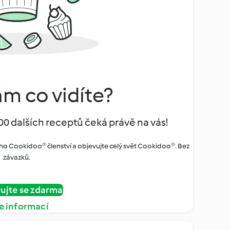
ám co vidíte?
00 dalších receptů čeká právě na vás!
ho Cookidoo® členství a objevujte celý svět Cookidoo®. Bez
závazků.
rujte se zdarma
e informací