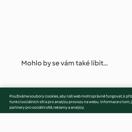
Mohlo by se vám také líbit...
Používáme soubory cookies, aby náš web mohl správně fungovat, k při
funkcí sociálních sítí a pro analýzu provozu na webu. Informace o tom, j
partnery pro sociální sítě, reklamy a analýzy.