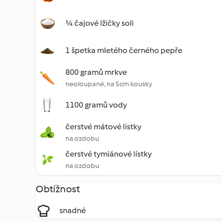
¼ čajové lžičky soli
1 špetka mletého černého pepře
800 gramů mrkve
neoloupané, na 5cm kousky
1100 gramů vody
čerstvé mátové lístky
na ozdobu
čerstvé tymiánové lístky
na ozdobu
Obtížnost
snadné