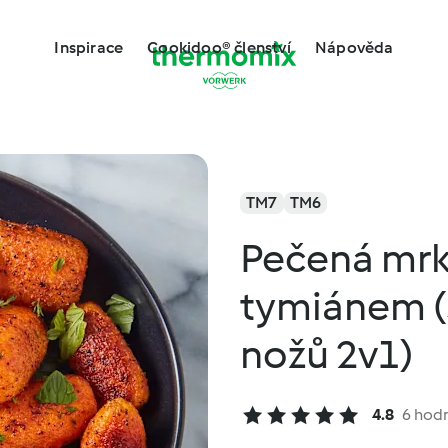
Inspirace
Cookidoo® členství
Nápověda
TM7
TM6
Pečená mrk
tymiánem (
nožů 2v1)
4.8
6 hod