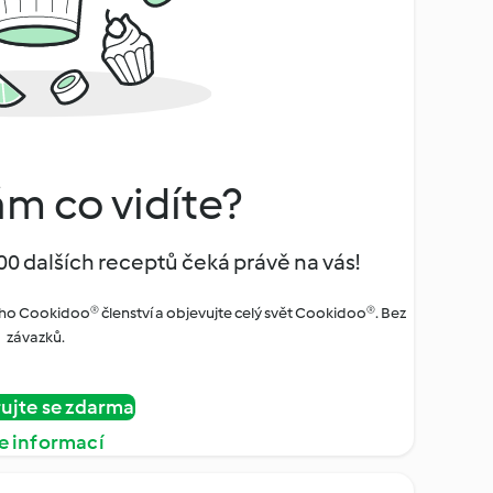
ám co vidíte?
00 dalších receptů čeká právě na vás!
ho Cookidoo® členství a objevujte celý svět Cookidoo®. Bez
závazků.
rujte se zdarma
e informací