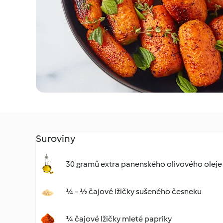
Suroviny
30 gramů extra panenského olivového oleje
¼ - ½ čajové lžičky sušeného česneku
¼ čajové lžičky mleté papriky