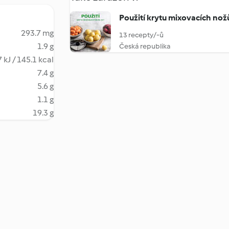
Použití krytu mixovacích nož
293.7 mg
13 recepty/-ů
1.9 g
Česká republika
 kJ / 145.1 kcal
7.4 g
5.6 g
1.1 g
19.3 g