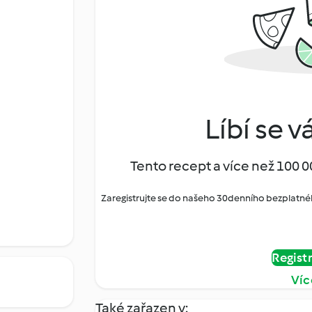
Líbí se v
Tento recept a více než 100 0
Zaregistrujte se do našeho 30denního bezplatné
Regist
Víc
Také zařazen v: