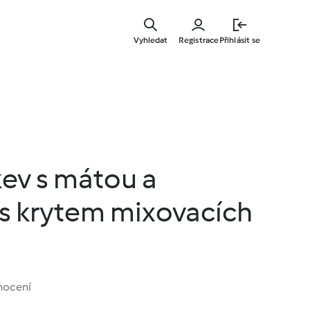
Přejít
k
Vyhledat
Registrace
Přihlásit se
hlavnímu
obsahu
ev s mátou a
s krytem mixovacích
nocení