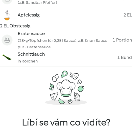
(z.B. Sansibar Pfeffer)
Apfelessig
2 EL
2 EL Obstessig
Bratensauce
1 Portion
(28-g-Töpfchen für 0,25 l Sauce), z.B. Knorr Sauce
pur - Bratensauce
Schnittlauch
1 Bund
in Röllchen
Líbí se vám co vidíte?