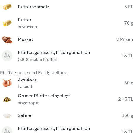
Butterschmalz
5 EL
Butter
70 g
in Stücken
Muskat
2 Prisen
Pfeffer, gemischt, frisch gemahlen
½ TL
(z.B. Sansibar Pfeffer)
Pfeffersauce und Fertigstellung
Zwiebeln
60 g
halbiert
Grüner Pfeffer, eingelegt
2 - 3 TL
abgetropft
Sahne
150 g
Pfeffer, gemischt, frisch gemahlen
½ TL