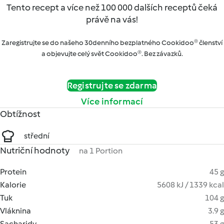
Tento recept a více než 100 000 dalších receptů čeká
právě na vás!
Zaregistrujte se do našeho 30denního bezplatného Cookidoo® členství
a objevujte celý svět Cookidoo®. Bez závazků.
Registrujte se zdarma
Více informací
Obtížnost
střední
Nutriční hodnoty
na 1 Portion
Protein
45 g
Kalorie
5608 kJ / 1339 kcal
Tuk
104 g
Vláknina
3.9 g
Sacharidy
53 g