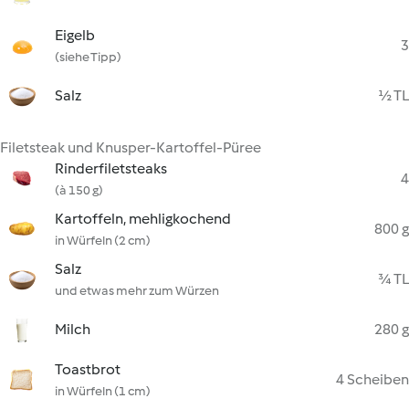
Eigelb
3
(siehe Tipp)
Salz
½ TL
Filetsteak und Knusper-Kartoffel-Püree
Rinderfiletsteaks
4
(à 150 g)
Kartoffeln, mehligkochend
800 g
in Würfeln (2 cm)
Salz
¾ TL
und etwas mehr zum Würzen
Milch
280 g
Toastbrot
4 Scheiben
in Würfeln (1 cm)