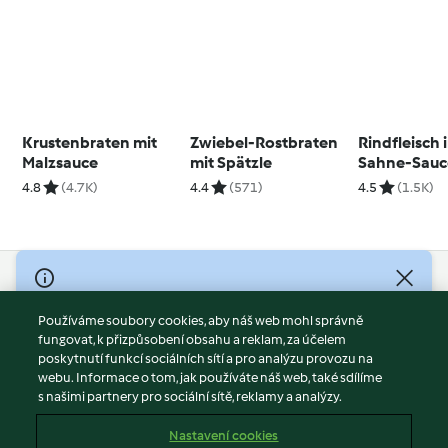
Krustenbraten mit
Zwiebel-Rostbraten
Rindfleisch i
Malzsauce
mit Spätzle
Sahne-Sauc
4.8
(4.7K)
4.4
(571)
4.5
(1.5K)
© Copyright 2026
Používáme soubory cookies, aby náš web mohl správně
Podmínky užívání
fungovat, k přizpůsobení obsahu a reklam, za účelem
Zásady ochrany osobních údajů
poskytnutí funkcí sociálních sítí a pro analýzu provozu na
Vyloučení odpovědnosti
webu. Informace o tom, jak používáte náš web, také sdílíme
s našimi partnery pro sociální sítě, reklamy a analýzy.
Tiráž
Soubory cookies
Nastavení cookies