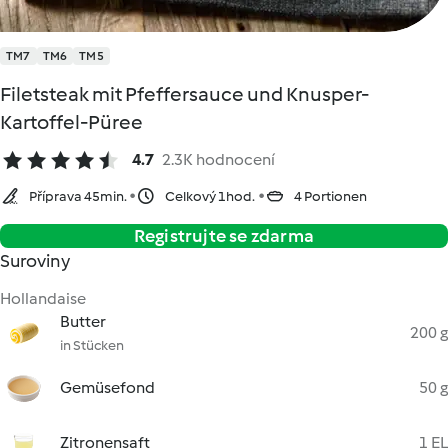
TM7
TM6
TM5
Filetsteak mit Pfeffersauce und Knusper-
Kartoffel-Püree
4.7
2.3K hodnocení
Příprava 45min.
Celkový 1hod.
4 Portionen
Registrujte se zdarma
Suroviny
Hollandaise
Butter
200 g
in Stücken
Gemüsefond
50 g
Zitronensaft
1 EL