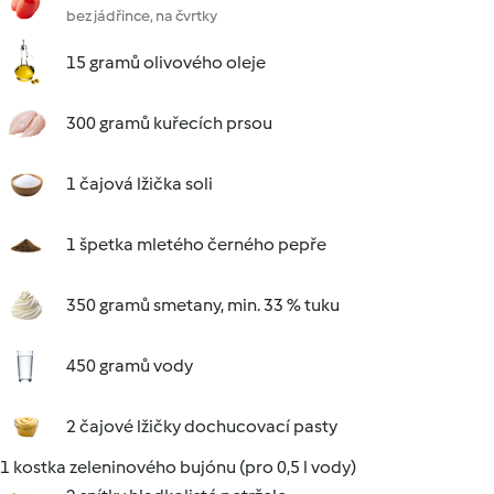
bez jádřince, na čvrtky
15 gramů olivového oleje
300 gramů kuřecích prsou
1 čajová lžička soli
1 špetka mletého černého pepře
350 gramů smetany, min. 33 % tuku
450 gramů vody
2 čajové lžičky dochucovací pasty
1 kostka zeleninového bujónu (pro 0,5 l vody)