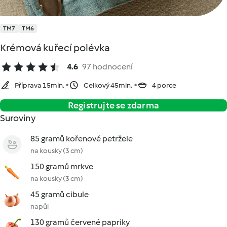
TM7
TM6
Krémová kuřecí polévka
4.6
97 hodnocení
Příprava 15min.
Celkový 45min.
4 porce
Registrujte se zdarma
Suroviny
85 gramů kořenové petržele
na kousky (3 cm)
150 gramů mrkve
na kousky (3 cm)
45 gramů cibule
napůl
130 gramů červené papriky