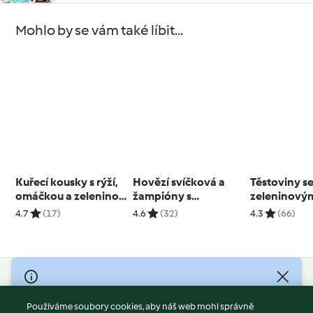
Mohlo by se vám také líbit...
Kuřecí kousky s rýží,
Hovězí svíčková a
Těstoviny s
omáčkou a zeleninou
žampióny s
zeleninový
na páře
květákovým salátem
4.7
(17)
4.6
(32)
4.3
(66)
© Copyright 2026
Používáme soubory cookies, aby náš web mohl správně
Podmínky užívání