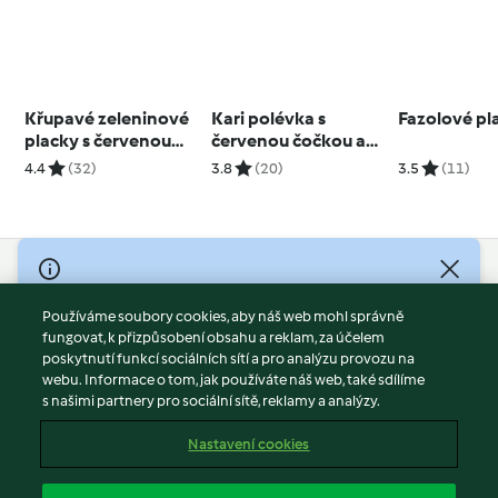
Křupavé zeleninové
Kari polévka s
Fazolové pl
placky s červenou
červenou čočkou a
řepou
batáty
4.4
(32)
3.8
(20)
3.5
(11)
© Copyright 2026
Používáme soubory cookies, aby náš web mohl správně
Podmínky užívání
fungovat, k přizpůsobení obsahu a reklam, za účelem
Zásady ochrany osobních údajů
poskytnutí funkcí sociálních sítí a pro analýzu provozu na
Vyloučení odpovědnosti
webu. Informace o tom, jak používáte náš web, také sdílíme
s našimi partnery pro sociální sítě, reklamy a analýzy.
Tiráž
Soubory cookies
Nastavení cookies
Obsah zprávy
Odstoupit od smlouvy