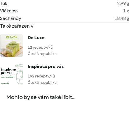
Tuk
2.99 g
Vláknina
1 g
Sacharidy
18.48 g
Také zařazen v:
De Luxe
12 recepty/-ů
Česká republika
Inspirace pro vás
192 recepty/-ů
Česká republika
Mohlo by se vám také líbit...