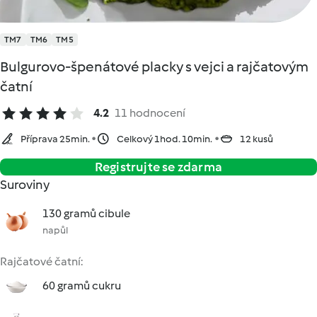
TM7
TM6
TM5
Bulgurovo-špenátové placky s vejci a rajčatovým
čatní
4.2
11 hodnocení
Příprava 25min.
Celkový 1hod. 10min.
12 kusů
Registrujte se zdarma
Suroviny
130 gramů cibule
napůl
Rajčatové čatní:
60 gramů cukru