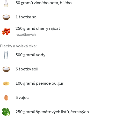
50 gramů vinného octa, bílého
1 špetka soli
250 gramů cherry rajčat
rozpůlených
Placky a volská oka:
500 gramů vody
3 špetky soli
100 gramů pšenice bulgur
5 vajec
250 gramů špenátových listů, čerstvých