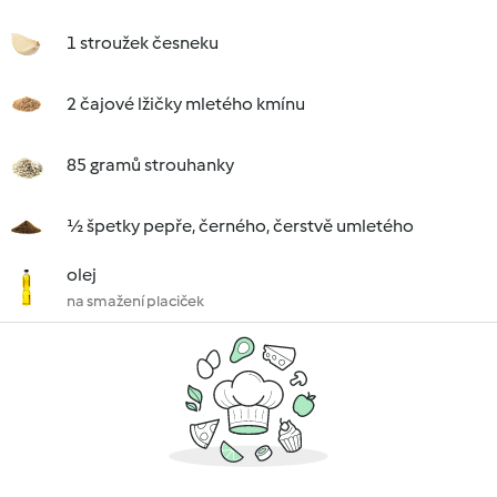
1 stroužek česneku
2 čajové lžičky mletého kmínu
85 gramů strouhanky
½ špetky pepře, černého, čerstvě umletého
olej
na smažení placiček