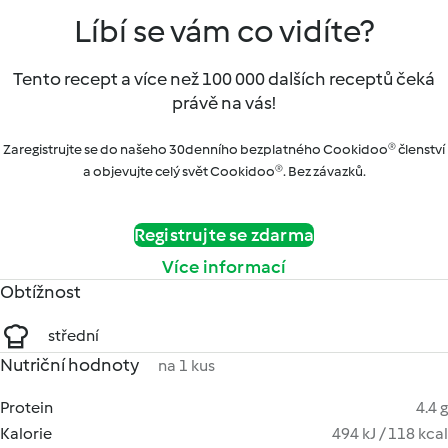
Líbí se vám co vidíte?
Tento recept a více než 100 000 dalších receptů čeká
právě na vás!
Zaregistrujte se do našeho 30denního bezplatného Cookidoo® členství
a objevujte celý svět Cookidoo®. Bez závazků.
Registrujte se zdarma
Více informací
Obtížnost
střední
Nutriční hodnoty
na 1 kus
Protein
4.4 g
Kalorie
494 kJ / 118 kcal