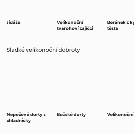
Jidáše
Velikonoční
Beránek z 
tvarohoví zajíčci
těsta
Sladké velikonoční dobroty
Nepečené dorty z
Božské dorty
Velikonoční
chladničky