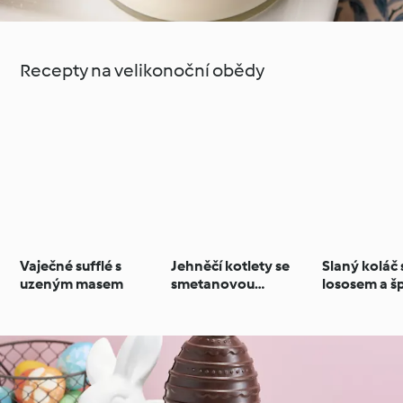
Recepty na velikonoční obědy
Vaječné sufflé s
Jehněčí kotlety se
Slaný koláč
uzeným masem
smetanovou
lososem a 
omáčkou