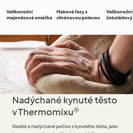
Velikonoční
Makové řezy s
Velikonoční
majonézová omáčka
citrónovou polevou
čokoládový
Nadýchané kynuté těsto
v Thermomixu®
Sladké a nadýchané pečivo z kynutého těsta, jako