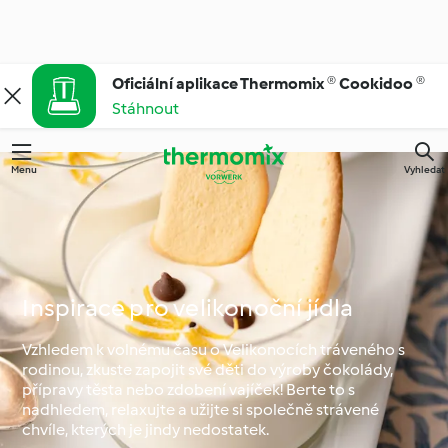
Oficiální aplikace Thermomix ® Cookidoo ®
Stáhnout
Menu
Vyhledat
Inspirace pro velikonoční jídla
Vzhledem k volnému času o Velikonocích tráveného s
rodinou, zkuste zapojit své děti do výroby čokolády,
přípravy těsta nebo zdobení vajíček! Berte to s
nadhledem, relaxujte a užijte si společně strávené
chvíle, kterých je jindy nedostatek.