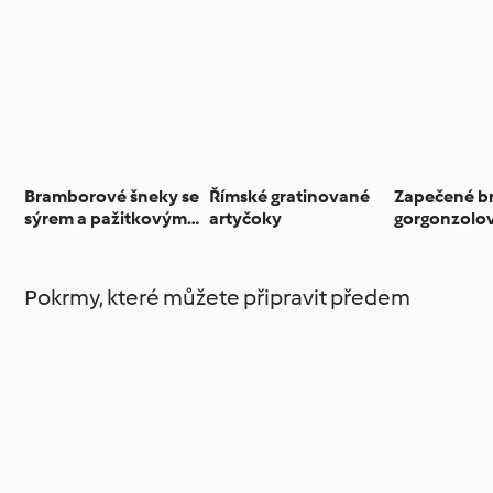
Bramborové šneky se
Římské gratinované
Zapečené b
sýrem a pažitkovým
artyčoky
gorgonzolo
dipem
omáčkou
Pokrmy, které můžete připravit předem