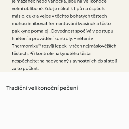
je mazanec nebo vánočka, jsou na Velikonoce
velmi oblíbené. Zde je několik tipů na úspěch:
máslo, cukr a vejce v těchto bohatých těstech
mohou inhibovat fermentování kvasinek a těsto
pak kyne pomaleji. Dovednost spočívá v postupu
hnětení a provádění kontroly. Hnětení v
Thermomixu® rozvíjí lepek i v těch nejmáslovějších
těstech. Při kontrole nakynutého těsta
nespěchejte: na nadýchaný slavnostní chléb si stojí
za to počkat.
Tradiční velikonoční pečení