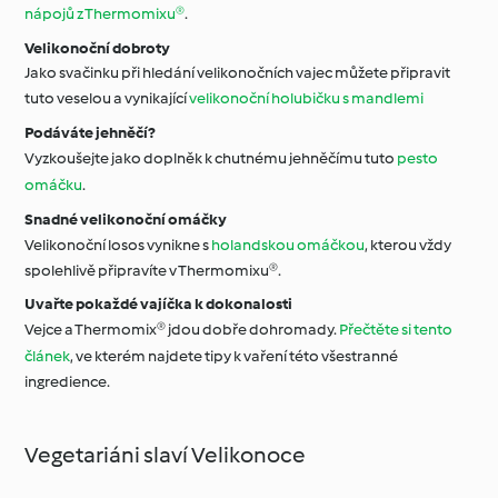
nápojů z Thermomixu®
.
Velikonoční dobroty
Jako svačinku při hledání velikonočních vajec můžete připravit
tuto veselou a vynikající
velikonoční holubičku s mandlemi
Podáváte jehněčí?
Vyzkoušejte jako doplněk k chutnému jehněčímu tuto
pesto
omáčku
.
Snadné velikonoční omáčky
Velikonoční losos vynikne s
holandskou omáčkou
, kterou vždy
spolehlivě připravíte v Thermomixu®.
Uvařte pokaždé vajíčka k dokonalosti
Vejce a Thermomix® jdou dobře dohromady.
Přečtěte si tento
článek
, ve kterém najdete tipy k vaření této všestranné
ingredience.
Vegetariáni slaví Velikonoce