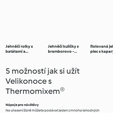
Jehněčí rolky s
Jehněčí kuličky s
Rolovaná je
batátami a
bramborovo -
plec s kapar
smetanovou
pampeliškovým
ančovičkam
omáčkou
salátem a
kerblíkovou
5 možností jak si užít
omáčkou
Velikonoce s
Thermomixem®
Nápoje pro návštěvy
Na uhasení žízně můžete podávat jeden z mnoha lahodných