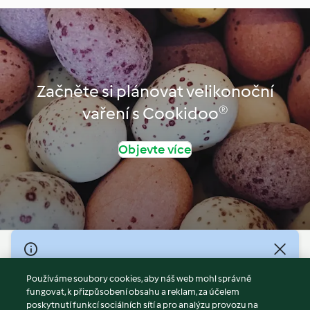
Začněte si plánovat velikonoční
vaření s Cookidoo®
Objevte více
© Copyright 2026
Používáme soubory cookies, aby náš web mohl správně
Podmínky užívání
fungovat, k přizpůsobení obsahu a reklam, za účelem
Zásady ochrany osobních údajů
poskytnutí funkcí sociálních sítí a pro analýzu provozu na